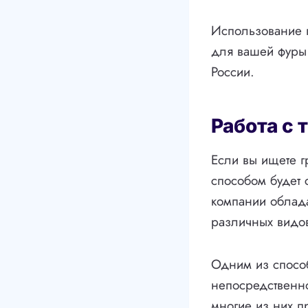
Использование п
для вашей фуры
России.
Работа с
Если вы ищете г
способом будет 
компании облад
различных видов
Одним из спосо
непосредственно
многие из них п