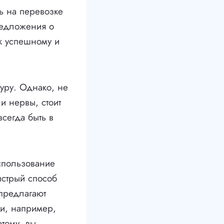
ь на перевозке
редложения о
 к успешному и
фуру. Однако, не
и нервы, стоит
сегда быть в
спользование
ыстрый способ
предлагают
ги, например,
тому, вы