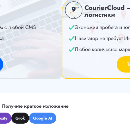
CourierCloud 
логистики
м с любой CMS
Экономия пробега и то
ка
Навигатор не требует И
Любое количество мар
Т
?
Получите краткое изложение
xity
Grok
Google AI