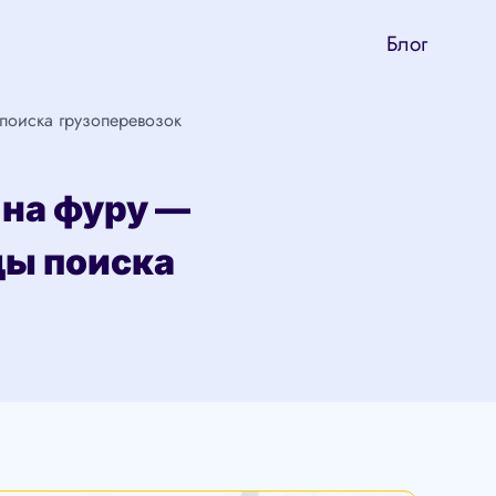
Блог
поиска грузоперевозок
 на фуру —
ды поиска