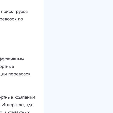
поиск грузов
ревозок по
эффективным
портные
ции перевозок
ортные компании
 Интернете, где
 и контактных