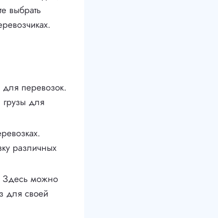
те выбрать
еревозчиках.
а для перевозок.
 грузы для
ревозках.
зку различных
. Здесь можно
з для своей