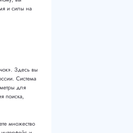
мя и силы на
чок». Здесь вы
оссии. Система
аметры для
ия поиска,
ете множество
 интерфейс и