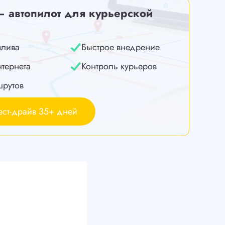
— автопилот для курьерской
плива
Быстрое внедрение
нтернета
Контроль курьеров
шрутов
ест-драйв 35+ дней