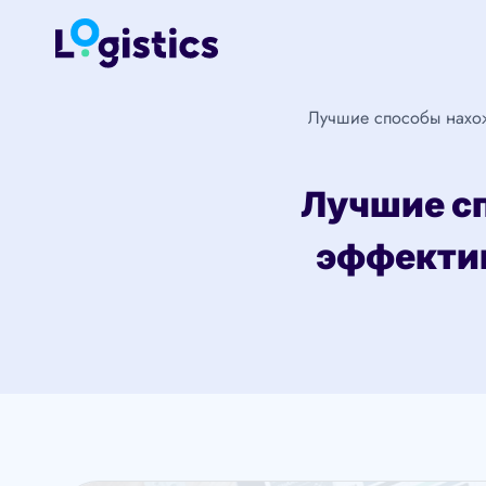
Перейти
к
содержимому
Лучшие способы нахож
Лучшие сп
эффектив