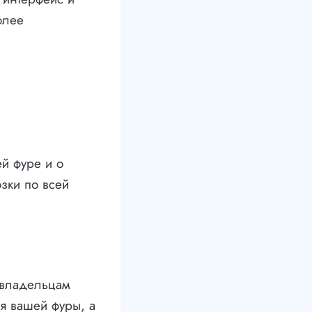
олее
й фуре и о
зки по всей
зовладельцам
я вашей фуры, а