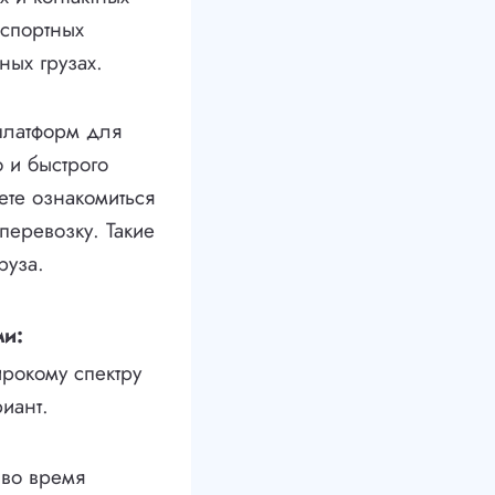
нспортных
ных грузах.
платформ для
 и быстрого
ете ознакомиться
 перевозку. Такие
руза.
и:
рокому спектру
иант.
 во время