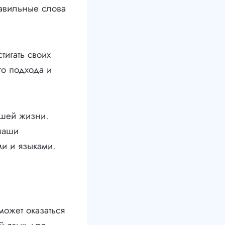
равильные слова
тигать своих
го подхода и
ашей жизни.
наши
и и языками.
может оказаться