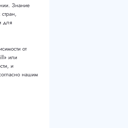
ении. Знание
 стран,
и для
исимости от
ll» или
сти, и
 согласно нашим