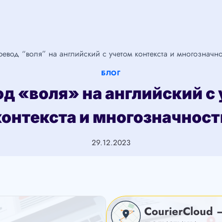
евод “воля” на английский с учетом контекста и многозначн
БЛОГ
д «воля» на английский с
контекста и многозначност
29.12.2023
CourierCloud 