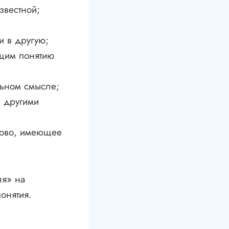
звестной;
 в другую;
ющим понятию
льном смысле;
е другими
лово, имеющее
ля» на
онятия.