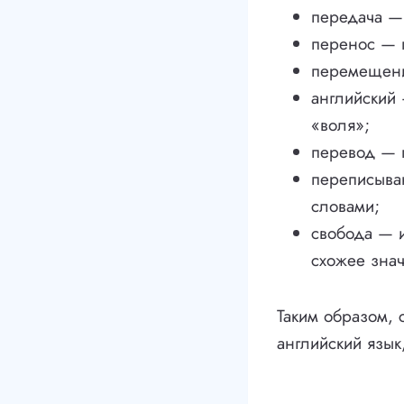
передача — 
перенос — п
перемещени
английский 
«воля»;
перевод — п
переписыван
словами;
свобода — 
схожее знач
Таким образом, 
английский язык