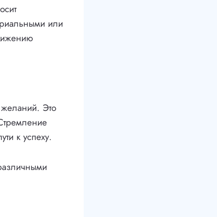
осит
ериальными или
стижению
 желаний. Это
 Стремление
ти к успеху.
 различными