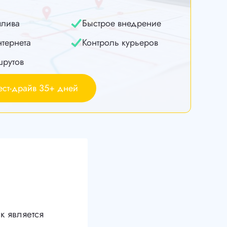
плива
Быстрое внедрение
нтернета
Контроль курьеров
шрутов
ест-драйв 35+ дней
к является