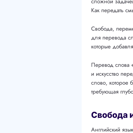
сложной задачей
Как передать см
Свобода, переме
для перевода с
которые добавля
Перевод слова «
и искусство пер
слово, которое 
требующая глубо
Свобода 
Английский язык