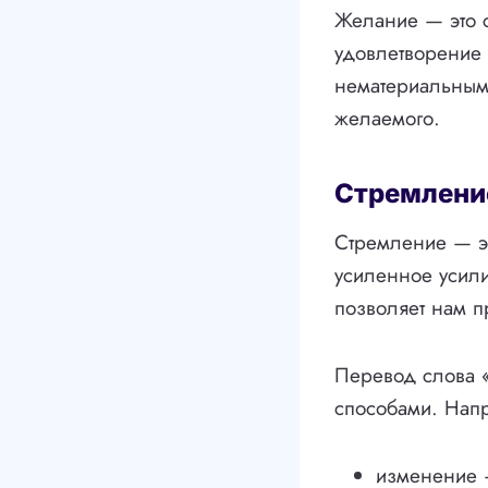
Желание — это с
удовлетворение 
нематериальными
желаемого.
Стремлени
Стремление — эт
усиленное усили
позволяет нам п
Перевод слова «
способами. Нап
изменение —