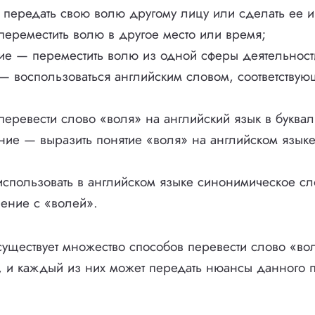
передать свою волю другому лицу или сделать ее и
ереместить волю в другое место или время;
е — переместить волю из одной сферы деятельности
— воспользоваться английским словом, соответству
еревести слово «воля» на английский язык в буква
ие — выразить понятие «воля» на английском язык
использовать в английском языке синонимическое с
ение с «волей».
существует множество способов перевести слово «во
, и каждый из них может передать нюансы данного п