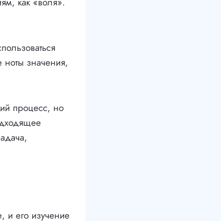
ям, как «воля».
спользоваться
 ноты значения,
кий процесс, но
подходящее
задача,
, и его изучение