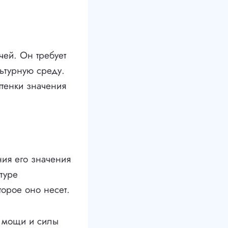
чей. Он требует
льтурную среду.
ттенки значения
ния его значения
туре
торое оно несет.
и мощи и силы