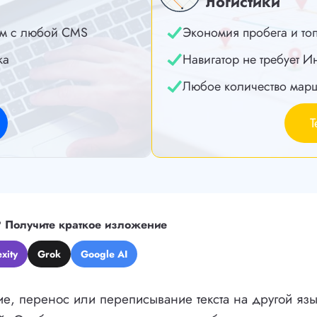
логистики
м с любой CMS
Экономия пробега и то
ка
Навигатор не требует И
Любое количество мар
Т
?
Получите краткое изложение
xity
Grok
Google AI
е, перенос или переписывание текста на другой язы