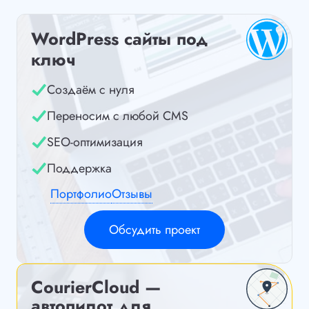
WordPress сайты под
ключ
Создаём с нуля
Переносим с любой CMS
SEO-оптимизация
Поддержка
Портфолио
Отзывы
Обсудить проект
CourierCloud —
автопилот для