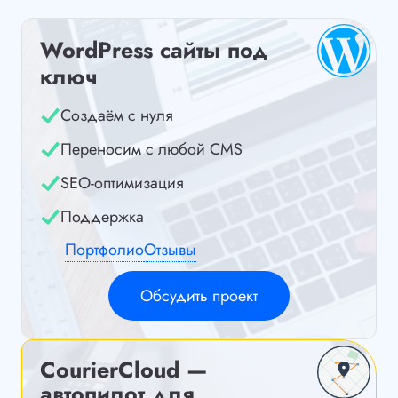
WordPress сайты под
ключ
Создаём с нуля
Переносим с любой CMS
SEO-оптимизация
Поддержка
Портфолио
Отзывы
Обсудить проект
CourierCloud —
автопилот для