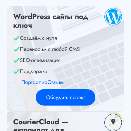
WordPress сайты под
ключ
Создаём с нуля
Переносим с любой CMS
SEO-оптимизация
Поддержка
Портфолио
Отзывы
Обсудить проект
CourierCloud —
автопилот для