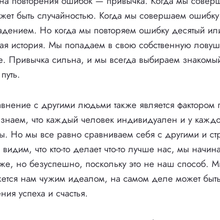
на повторения ошибок — привычка. Когда мы совер
ожет быть случайностью. Когда мы совершаем ошибку 
адением. Но когда мы повторяем ошибку десятый или
ая история. Мы попадаем в свою собственную лову
ее. Привычка сильна, и мы всегда выбираем знакомый
путь.
внение с другими людьми также является фактором 
знаем, что каждый человек индивидуален и у каждо
ы. Но мы все равно сравниваем себя с другими и ст
видим, что кто-то делает что-то лучше нас, мы начи
к же, но безуспешно, поскольку это не наш способ.
ажется нам чужим идеалом, на самом деле может быт
ния успеха и счастья.