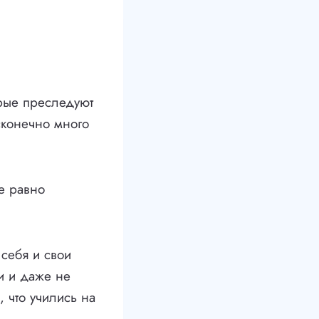
орые преследуют
сконечно много
е равно
себя и свои
и и даже не
, что учились на