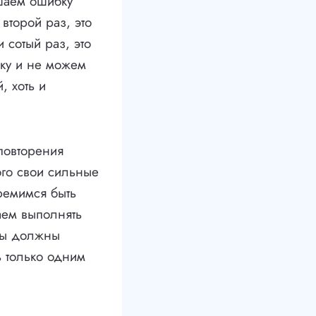
шаем ошибку
второй раз, это
 сотый раз, это
шку и не можем
, хоть и
повторения
го свои сильные
ремимся быть
наем выполнять
 Мы должны
ь только одним