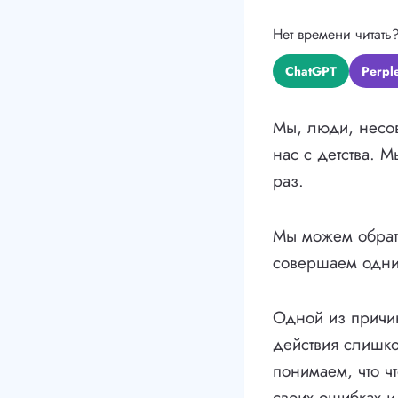
Нет времени читать
ChatGPT
Perple
Мы, люди, несов
нас с детства. 
раз.
Мы можем обрати
совершаем одни 
Одной из причин
действия слишко
понимаем, что чт
своих ошибках и