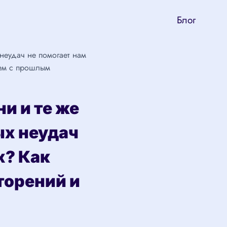
Блог
неудач не помогает нам
уем с прошлым
и и те же
х неудач
х? Как
торений и