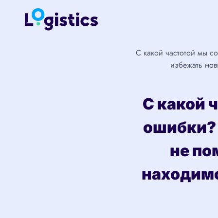
Перейти
к
содержимому
С какой частотой мы с
избежать нов
С какой 
ошибки?
не по
находимс