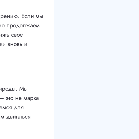
торению. Если мы
вно продолжаем
нять свое
ки вновь и
рироды. Мы
– это не марка
оемся для
м двигаться