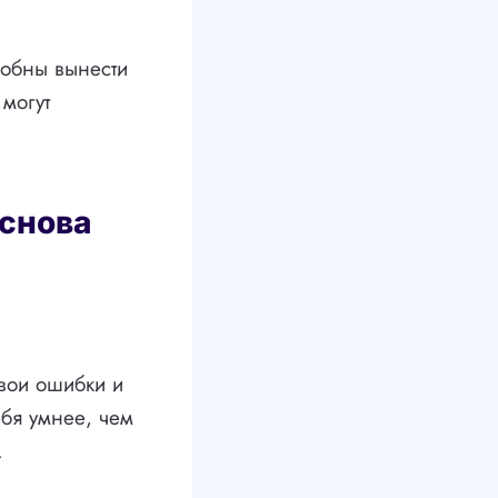
собны вынести
могут
 снова
свои ошибки и
ебя умнее, чем
.