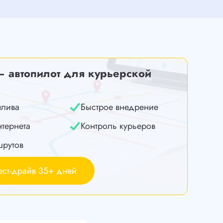
— автопилот для курьерской
плива
Быстрое внедрение
нтернета
Контроль курьеров
шрутов
ест-драйв 35+ дней