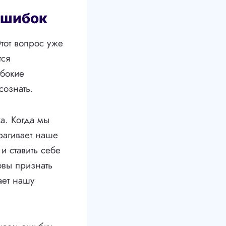
ошибок
тот вопрос уже
тся
убокие
сознать.
а. Когда мы
рагивает наше
и ставить себе
овы признать
ает нашу