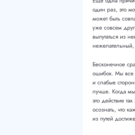
Еще одна причи
один раз, это м
может быть совп
уже совсем друг
выпутаться из н
нежелательный, 
Бесконечное сра
ошибок. Мы все 
и слабые сторон
лучше. Когда мы 
это действие та
осознать, что к
из путей достиже