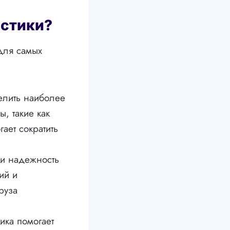
истики?
для самых
елить наиболее
, такие как
гает сократить
 и надежность
ий и
руза
ика помогает