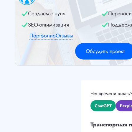
Создаём с нуля
Переноси
SEO-оптимизация
Поддерж
Портфолио
Отзывы
Обсудить проект
Нет времени читать
ChatGPT
Perple
Транспортная л