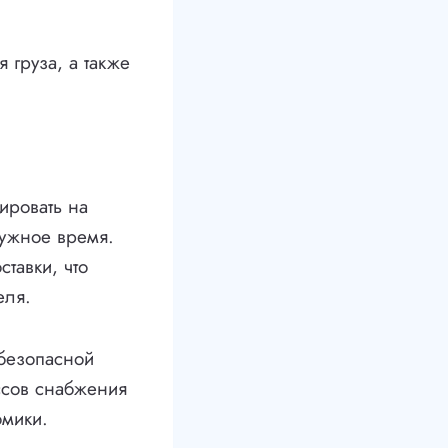
 груза, а также
ировать на
нужное время.
тавки, что
еля.
 безопасной
ессов снабжения
омики.