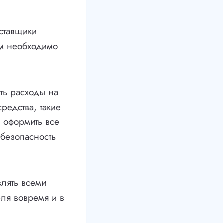
оставщики
ам необходимо
ть расходы на
редства, такие
е оформить все
безопасность
влять всеми
еля вовремя и в