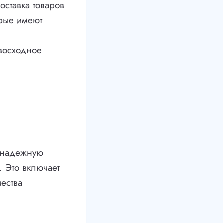
оставка товаров
орые имеют
евосходное
и надежную
. Это включает
ества