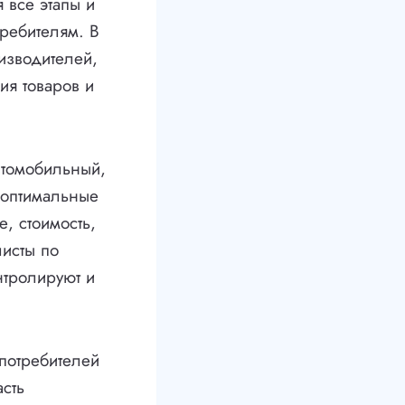
 все этапы и
требителям. В
изводителей,
ия товаров и
втомобильный,
 оптимальные
е, стоимость,
исты по
нтролируют и
потребителей
асть