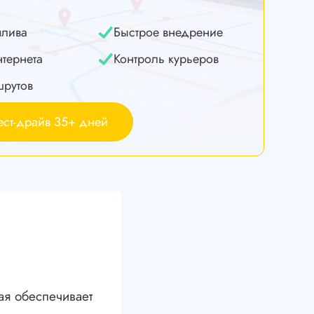
плива
Быстрое внедрение
нтернета
Контроль курьеров
шрутов
ест-драйв 35+ дней
ая обеспечивает