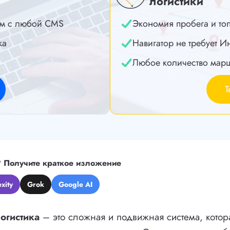
логистики
м с любой CMS
Экономия пробега и то
ка
Навигатор не требует И
Любое количество мар
Т
?
Получите краткое изложение
xity
Grok
Google AI
огистика
– это сложная и подвижная система, котор