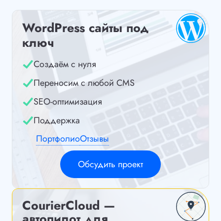
WordPress сайты под
ключ
Создаём с нуля
Переносим с любой CMS
SEO-оптимизация
Поддержка
Портфолио
Отзывы
Обсудить проект
CourierCloud —
автопилот для