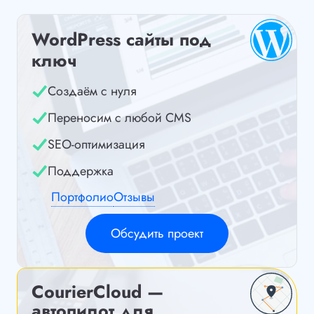
WordPress сайты под
ключ
Создаём с нуля
Переносим с любой CMS
SEO-оптимизация
Поддержка
Портфолио
Отзывы
Обсудить проект
CourierCloud —
автопилот для