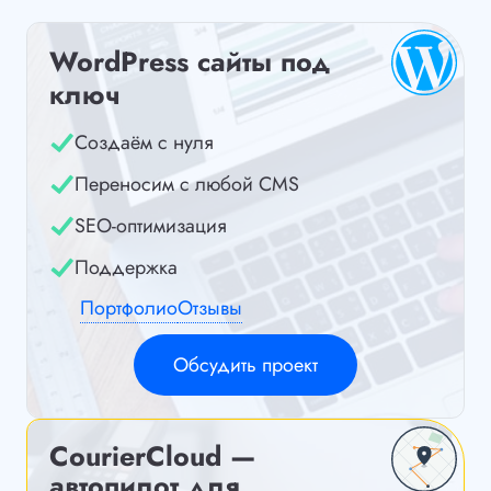
WordPress сайты под
ключ
Создаём с нуля
Переносим с любой CMS
SEO-оптимизация
Поддержка
Портфолио
Отзывы
Обсудить проект
CourierCloud —
автопилот для