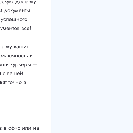
скую доставку
ши документы
т успешного
кументов все!
тавку ваших
ем точность и
Наши курьеры —
я с вашей
ят точно в
в в офис или на