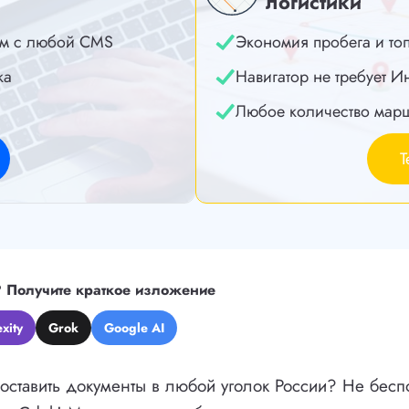
логистики
м с любой CMS
Экономия пробега и то
ка
Навигатор не требует И
Любое количество мар
Т
?
Получите краткое изложение
xity
Grok
Google AI
ставить документы в любой уголок России? Не беспо