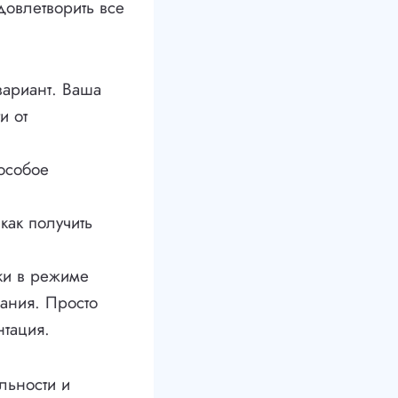
довлетворить все
вариант. Ваша
и от
 особое
как получить
ки в режиме
ания. Просто
нтация.
льности и