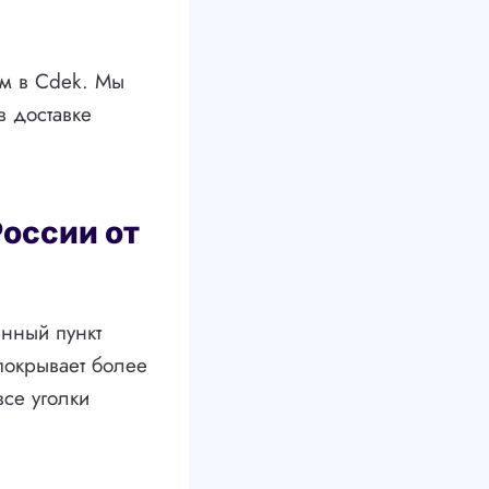
ам в Cdek. Мы
 доставке
России от
енный пункт
покрывает более
все уголки