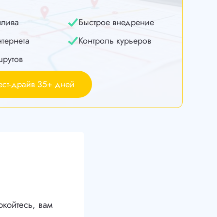
плива
Быстрое внедрение
нтернета
Контроль курьеров
шрутов
ест-драйв 35+ дней
койтесь, вам