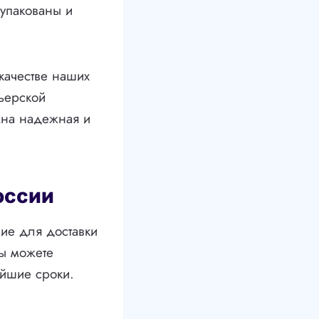
 упакованы и
качестве наших
ьерской
жна надежная и
оссии
ие для доставки
ы можете
айшие сроки.