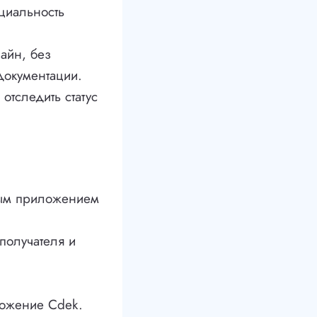
циальность
лайн, без
документации.
отследить статус
ным приложением
получателя и
ложение Cdek.