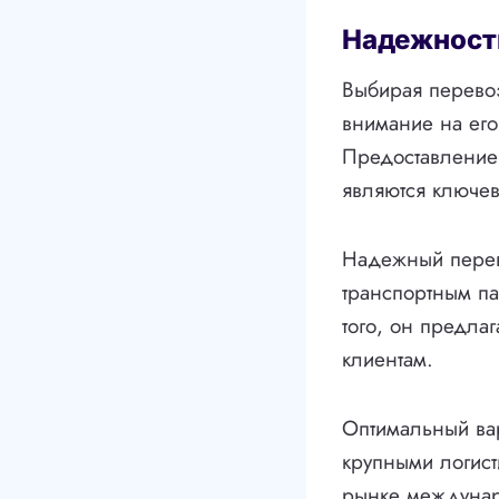
Надежность
Выбирая перевоз
внимание на его
Предоставление 
являются ключе
Надежный перев
транспортным п
того, он предла
клиентам.
Оптимальный вар
крупными логист
рынке междунар