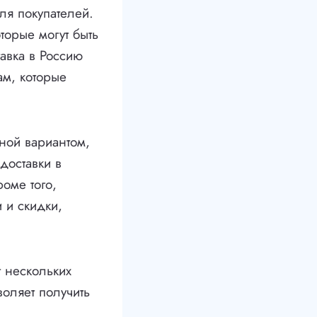
ля покупателей.
торые могут быть
тавка в Россию
ам, которые
чной вариантом,
доставки в
роме того,
 и скидки,
т нескольких
воляет получить