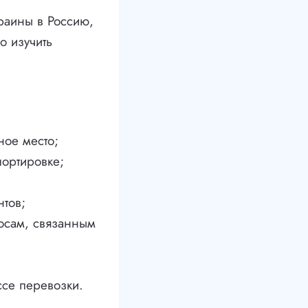
краины в Россию,
о изучить
ное место;
портировке;
тов;
осам, связанным
се перевозки.