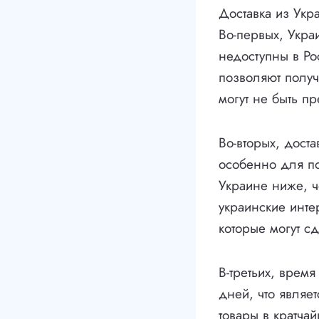
Доставка из Укр
Во-первых, Укра
недоступны в Ро
позволяют получ
могут не быть п
Во-вторых, дост
особенно для по
Украине ниже, че
украинские инте
которые могут с
В-третьих, врем
дней, что являе
товары в кратча