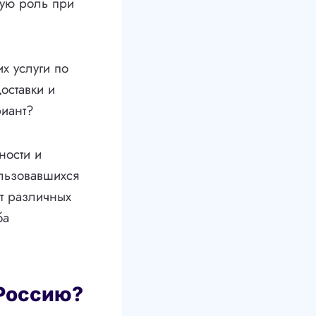
ную роль при
х услуги по
оставки и
риант?
ности и
ользовавшихся
от различных
ба
 Россию?