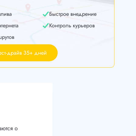
плива
Быстрое внедрение
нтернета
Контроль курьеров
шрутов
ест-драйв 35+ дней
аются о