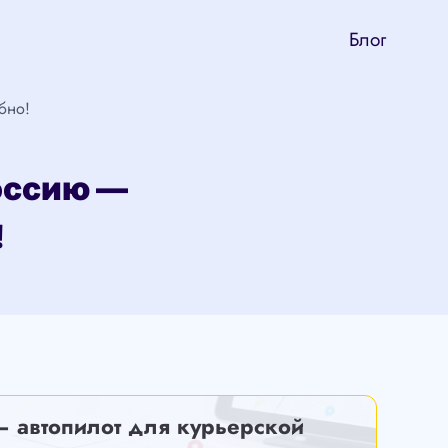
Блог
бно!
оссию —
!
— автопилот для курьерской