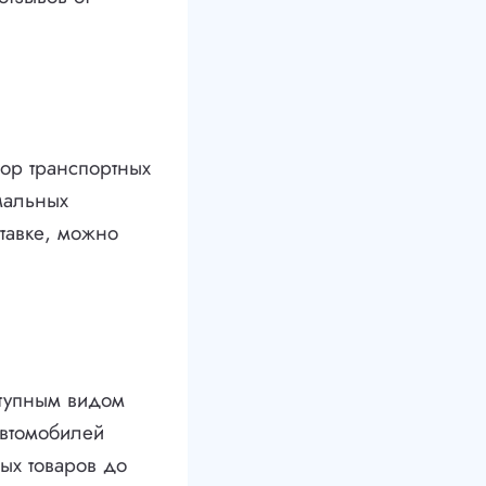
бор транспортных
мальных
ставке, можно
тупным видом
автомобилей
ных товаров до