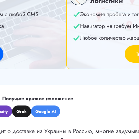
логистики
м с любой CMS
Экономия пробега и то
ка
Навигатор не требует И
Любое количество мар
Т
?
Получите краткое изложение
xity
Grok
Google AI
дит о доставке из Украины в Россию, многие задумыв