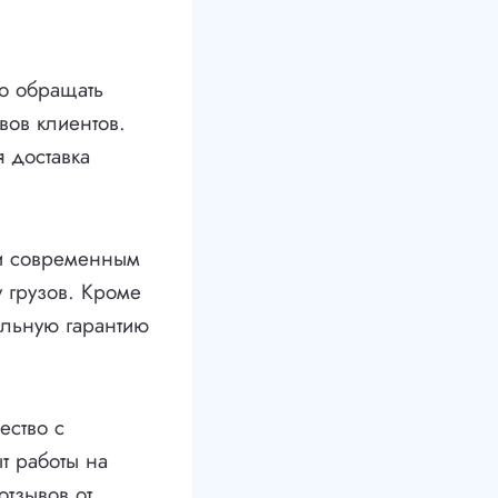
о обращать
вов клиентов.
 доставка
и современным
 грузов. Кроме
тельную гарантию
ество с
т работы на
тзывов от