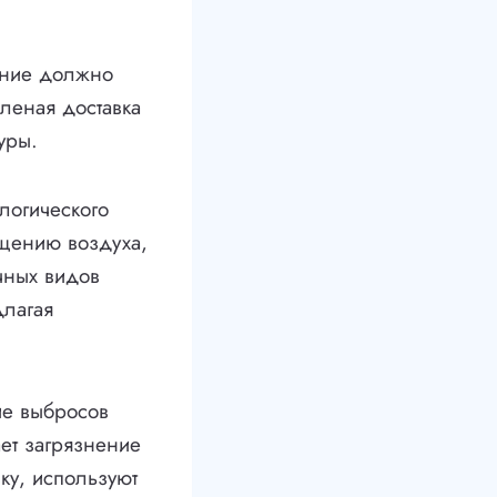
ание должно
еленая доставка
уры.
логического
ищению воздуха,
чных видов
длагая
ие выбросов
ает загрязнение
ку, используют