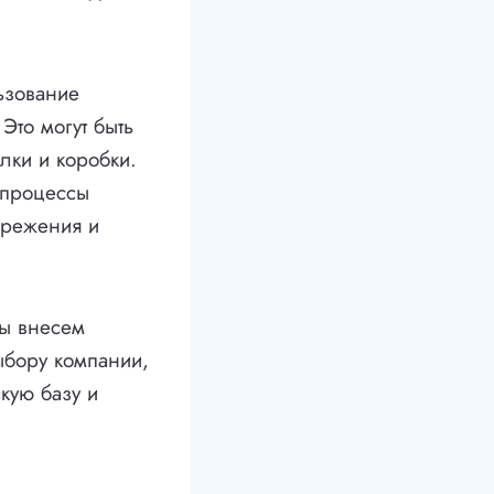
ьзование
Это могут быть
лки и коробки.
 процессы
ережения и
мы внесем
ыбору компании,
скую базу и