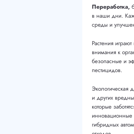
Переработка,
б
в наши дни. Каж
среды и улучшен
Растения играют
внимания к орга
безопасные и э
пестицидов.
Экологическая д
и других вредны
которые заботят
инновационные с
гибридных автом
отходов.