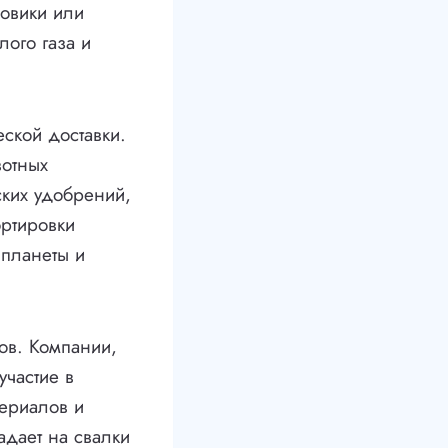
зовики или
лого газа и
еской доставки.
вотных
ских удобрений,
ортировки
 планеты и
дов. Компании,
участие в
териалов и
адает на свалки