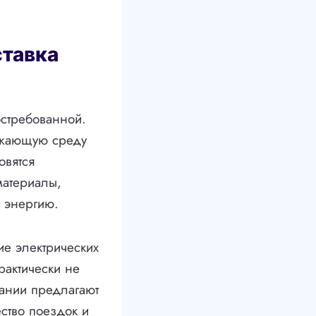
ставка
остребованной.
ужающую среду
овятся
материалы,
 энергию.
ие электрических
рактически не
пании предлагают
ество поездок и