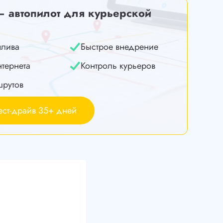
— автопилот для курьерской
плива
Быстрое внедрение
нтернета
Контроль курьеров
шрутов
ест-драйв 35+ дней