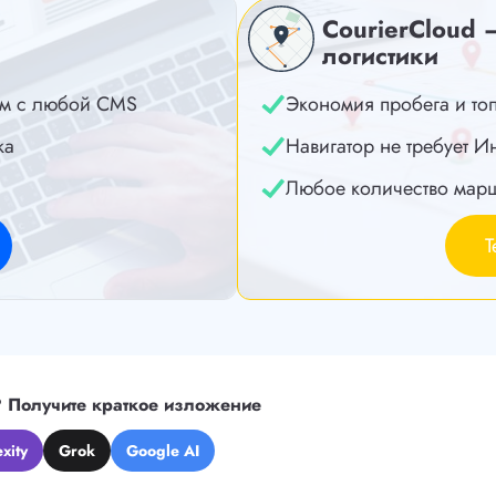
CourierCloud 
логистики
м с любой CMS
Экономия пробега и то
ка
Навигатор не требует И
Любое количество мар
Т
?
Получите краткое изложение
xity
Grok
Google AI