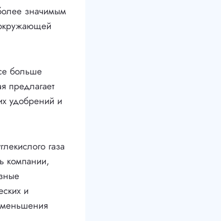
 более значимым
е окружающей
все больше
ая предлагает
их удобрений и
глекислого газа
ь компании,
азные
еских и
 уменьшения