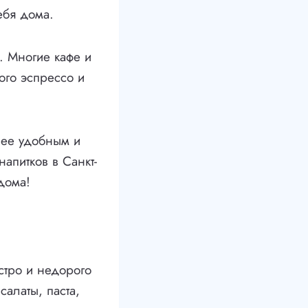
ебя дома.
. Многие кафе и
ого эспрессо и
лее удобным и
напитков в Санкт-
дома!
стро и недорого
алаты, паста,