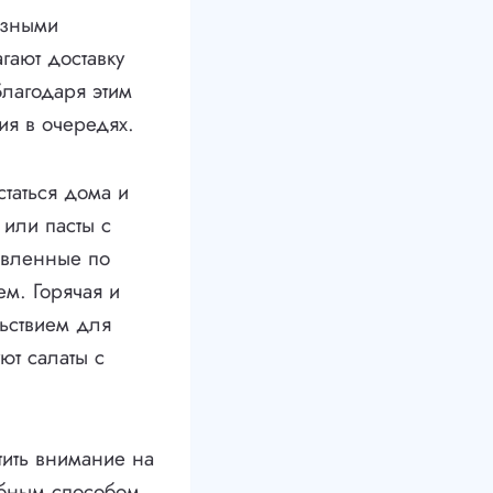
азными
гают доставку
Благодаря этим
ия в очередях.
таться дома и
 или пасты с
овленные по
м. Горячая и
ьствием для
ют салаты с
тить внимание на
обным способом