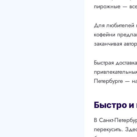
пирожные — все 
Для любителей к
кофейни предлаг
заканчивая авто
Быстрая доставк
привлекательным.
Петербурге — н
Быстро и 
В Санкт-Петербу
перекусить. Зде