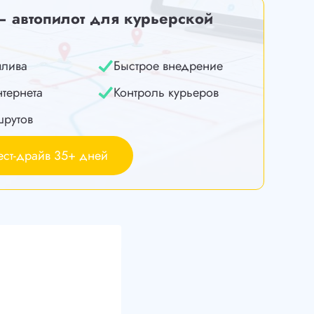
— автопилот для курьерской
плива
Быстрое внедрение
нтернета
Контроль курьеров
шрутов
ест-драйв 35+ дней