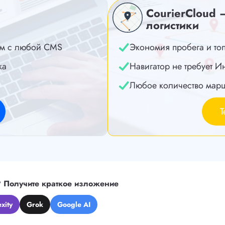
CourierCloud 
логистики
м с любой CMS
Экономия пробега и то
ка
Навигатор не требует И
Любое количество мар
Т
?
Получите краткое изложение
xity
Grok
Google AI