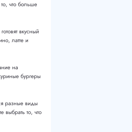
то, что больше
 готовят вкусный
но, латте и
ание на
куриные бургеры
ся разные виды
 выбрать то, что