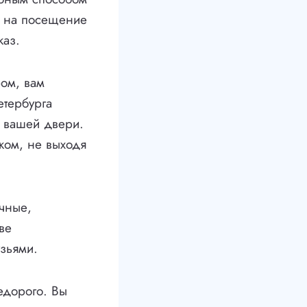
мя на посещение
каз.
ром, вам
етербурга
к вашей двери.
ком, не выходя
очные,
ве
зьями.
едорого. Вы