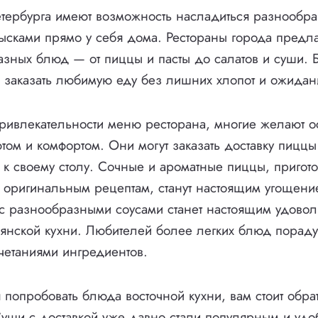
етербурга имеют возможность насладиться разнообр
сками прямо у себя дома. Рестораны города предла
зных блюд — от пиццы и пасты до салатов и суши. 
заказать любимую еду без лишних хлопот и ожидан
ривлекательности меню ресторана, многие желают ос
том и комфортом. Они могут заказать доставку пиццы
 к своему столу. Сочные и ароматные пиццы, пригот
оригинальным рецептам, станут настоящим угощение
 с разнообразными соусами станет настоящим удовол
янской кухни. Любителей более легких блюд пораду
четаниями ингредиентов.
я попробовать блюда восточной кухни, вам стоит обра
Суши с доставкой уже давно стали популярным и уд