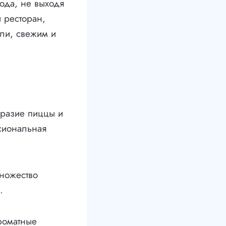
ода, не выходя
 ресторан,
али, свежим и
бразие пиццы и
сиональная
множество
.
роматные