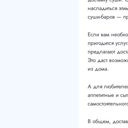
насладиться эти
суши-баров — пр
Если вам необхо
пригодится услу
предлагают дост
Это даст возмож
из дома.
А для любителей
аппетитные и сыт
самостоятельног
В общем, достав