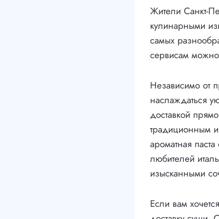
Жители Санкт-П
кулинарными изы
самых разнообра
сервисам можно 
Независимо от п
наслаждаться ую
доставкой прямо
традиционным и 
ароматная паста
любителей италь
изысканными со
Если вам хочетс
доставку суши. 