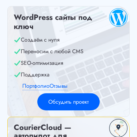
WordPress сайты под
ключ
Создаём с нуля
Переносим с любой CMS
SEO-оптимизация
Поддержка
Портфолио
Отзывы
Обсудить проект
CourierCloud —
автопилот для