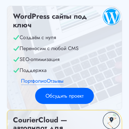
WordPress сайты под
ключ
Создаём с нуля
Переносим с любой CMS
SEO-оптимизация
Поддержка
Портфолио
Отзывы
Обсудить проект
CourierCloud —
автопилот для