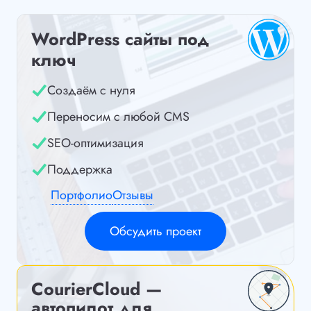
WordPress сайты под
ключ
Создаём с нуля
Переносим с любой CMS
SEO-оптимизация
Поддержка
Портфолио
Отзывы
Обсудить проект
CourierCloud —
автопилот для