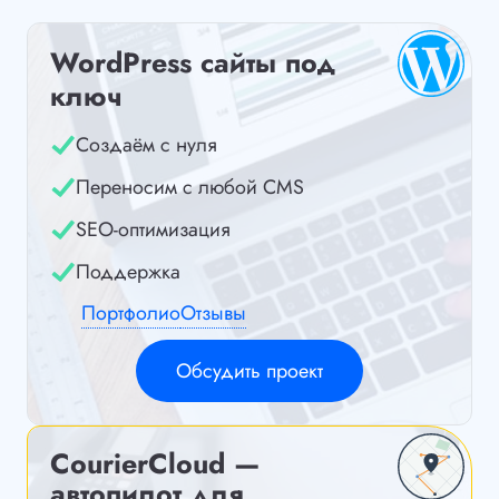
WordPress сайты под
ключ
Создаём с нуля
Переносим с любой CMS
SEO-оптимизация
Поддержка
Портфолио
Отзывы
Обсудить проект
CourierCloud —
автопилот для