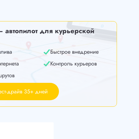
— автопилот для курьерской
плива
Быстрое внедрение
нтернета
Контроль курьеров
шрутов
ест-драйв 35+ дней