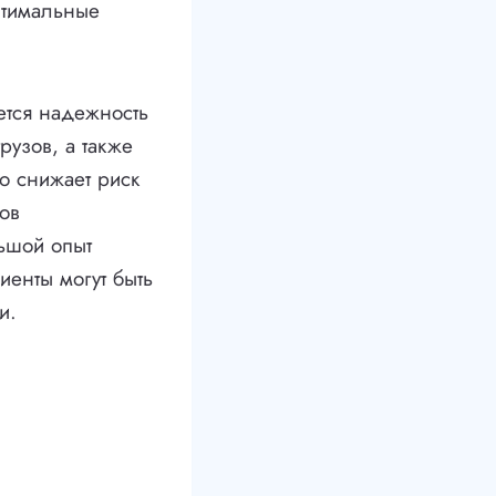
птимальные
ется надежность
рузов, а также
о снижает риск
зов
ьшой опыт
енты могут быть
и.