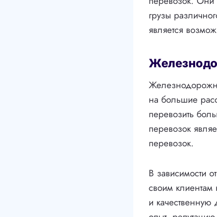
перевозок. Они 
грузы различног
является возмож
Железнодо
Железнодорожны
на большие рас
перевозить бол
перевозок являе
перевозок.
В зависимости о
своим клиентам
и качественную 
опыт, репутацию