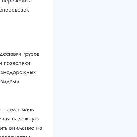
я перевозить
зоперевозок
оставки грузов
и позволяют
езнодорожных
 видами
ет предложить
чивая надежную
тить внимание на
зопасности и