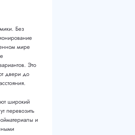
мики. Без
ционирование
менном мире
ые
вариантов. Это
от двери до
асстояния.
ают широкий
ут перевозить
ройматериалы и
упными