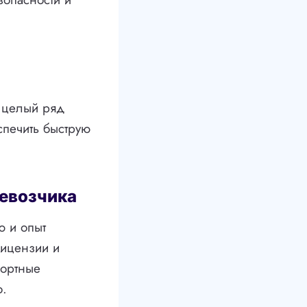
 целый ряд
спечить быструю
евозчика
ю и опыт
лицензии и
портные
о.