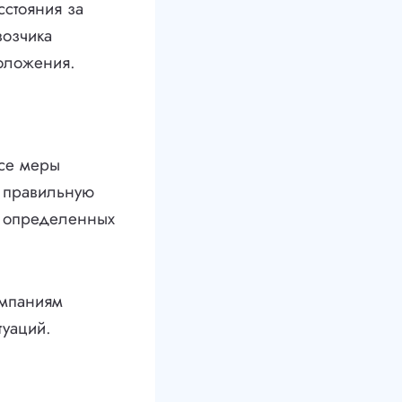
сстояния за
возчика
оложения.
все меры
т правильную
и определенных
омпаниям
туаций.