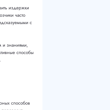
зить издержки
озчики часто
едсказуемыми с
м и знаниями,
ктивные способы
.
рных способов