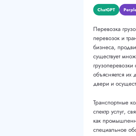
ChatGPT
Perple
Перевозка грузо
перевозок и тра
бизнеса, продв
существует множ
грузоперевозки 
объясняется их 
двери и осущест
Транспортные к
спектр услуг, св
как промышленны
специальное обо