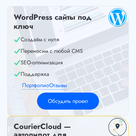
WordPress сайты под
ключ
Создаём с нуля
Переносим с любой CMS
SEO-оптимизация
Поддержка
Портфолио
Отзывы
Обсудить проект
CourierCloud —
автопилот для