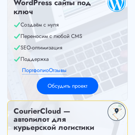
WordPress сайты под
ключ
Создаём с нуля
Переносим с любой CMS
SEO-оптимизация
Поддержка
Портфолио
Отзывы
Обсудить проект
CourierCloud —
автопилот для
курьерской логистики