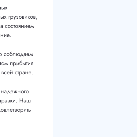
ных
ых грузовиков,
за состоянием
ание.
го соблюдаем
етом прибытия
 всей стране.
е надежного
тправки. Наш
овлетворить