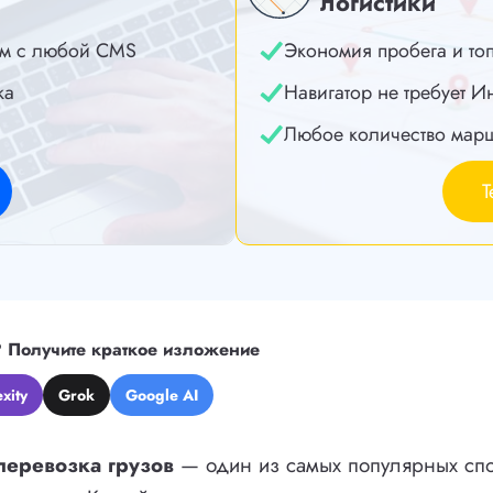
логистики
м с любой CMS
Экономия пробега и то
ка
Навигатор не требует И
Любое количество мар
Т
?
Получите краткое изложение
xity
Grok
Google AI
перевозка грузов
— один из самых популярных сп