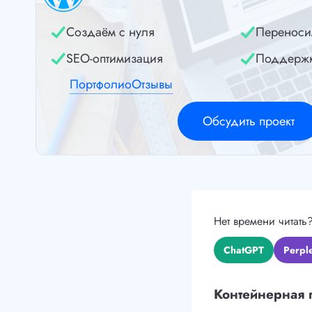
Создаём с нуля
Переноси
SEO-оптимизация
Поддерж
Портфолио
Отзывы
Обсудить проект
Нет времени читать
ChatGPT
Perple
Контейнерная 