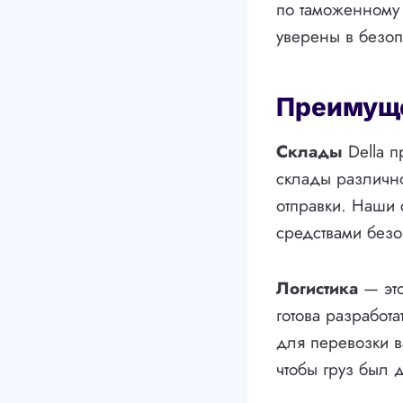
по таможенному 
уверены в безоп
Преимущес
Склады
Della п
склады различно
отправки. Наши
средствами безоп
Логистика
— это
готова разработ
для перевозки в
чтобы груз был 