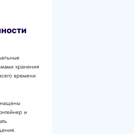
нности
мальные
емами хранения
 всего времени
оснащены
онтейнер и
ать
дения.