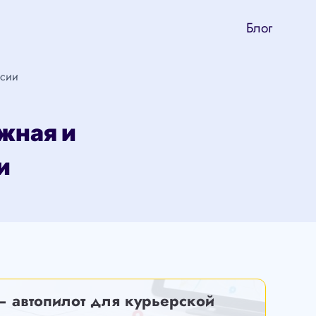
Блог
ссии
ежная и
и
— автопилот для курьерской