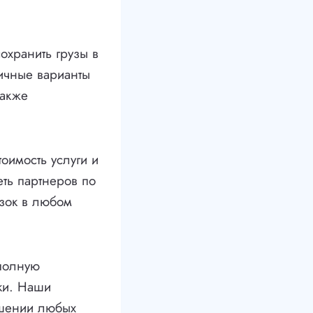
сохранить грузы в
ичные варианты
также
оимость услуги и
ть партнеров по
озок в любом
 полную
вки. Наши
ешении любых