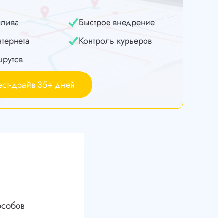
плива
Быстрое внедрение
нтернета
Контроль курьеров
шрутов
ест-драйв 35+ дней
особов