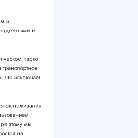
ам и
 надежными и
тическом парке
е транспортное
, что исключает
ля отслеживания
льзованием
аря этому мы
ростоя на