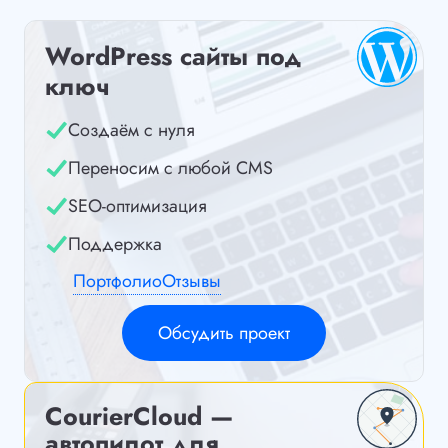
WordPress сайты под
ключ
Создаём с нуля
Переносим с любой CMS
SEO-оптимизация
Поддержка
Портфолио
Отзывы
Обсудить проект
CourierCloud —
автопилот для