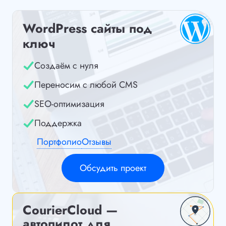
WordPress сайты под
ключ
Создаём с нуля
Переносим с любой CMS
SEO-оптимизация
Поддержка
Портфолио
Отзывы
Обсудить проект
CourierCloud —
автопилот для