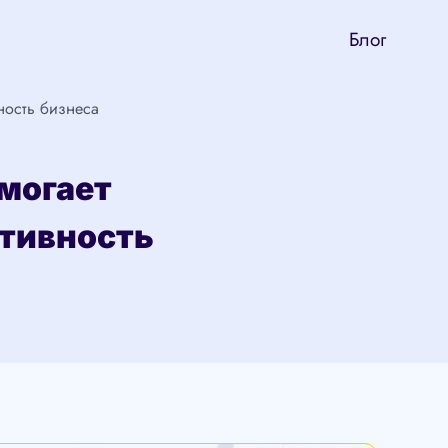
Блог
вность бизнеса
могает
ктивность