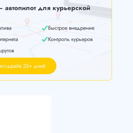
— автопилот для курьерской
плива
Быстрое внедрение
нтернета
Контроль курьеров
шрутов
ест-драйв 35+ дней