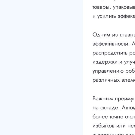
товары, упаковыв
и усилить эффек
Одним из главны
эффективности. 
распределить ре
издержки и улуч
управлению роб
различных элеме
Важным преимуще
на складе. Авто
более точно отс
избытков или нех
выполнение зада