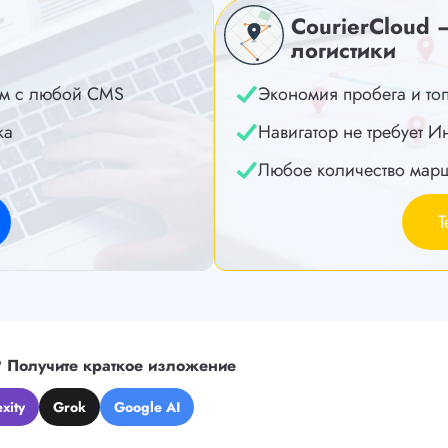
CourierCloud 
логистики
м с любой CMS
Экономия пробега и то
ка
Навигатор не требует И
Любое количество мар
Т
?
Получите краткое изложение
xity
Grok
Google AI