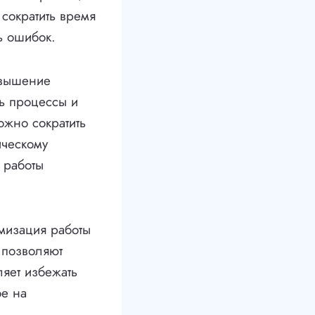
 сократить время
ь ошибок.
овышение
ть процессы и
ожно сократить
ическому
 работы
имизация работы
 позволяют
ляет избежать
ое на