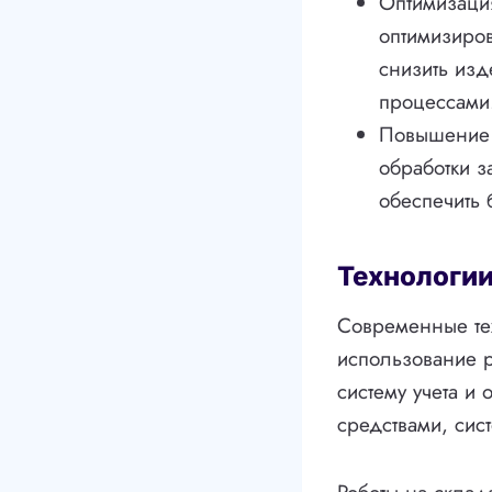
Оптимизаци
оптимизиров
снизить изд
процессами
Повышение к
обработки з
обеспечить 
Технологии
Современные тех
использование р
систему учета и
средствами, сис