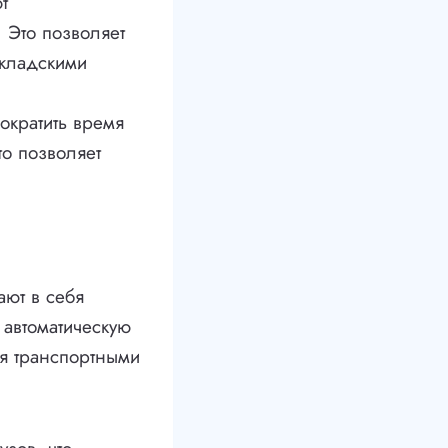
т
 Это позволяет
складскими
ократить время
то позволяет
ают в себя
 автоматическую
ия транспортными