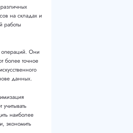
 различных
сов на складах и
й работы
и операций. Они
ют более точное
искусственного
нове данных.
тимизация
 учитывать
дить наиболее
и, экономить