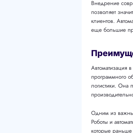
Внедрение совре
позволяет значи
клиентов. Автом
еще большие про
Преимуще
Автоматизация в
программного о
логистики. Она 
производительно
Одним из важных
Роботы и автома
которые раньше