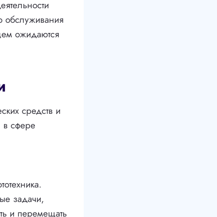
еятельности
во обслуживания
ущем ожидаются
и
еских средств и
 в сфере
тотехника.
ные задачи,
ть и перемещать