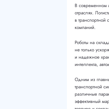
В современном м
отраслях. Логис
в транспортной 
компаний.
Роботы на склад
не только ускор
и надежное хран
интеллекта, авт
Одним из главны
транспортной си
различные парам
эффективный мар
топливо и сокращ