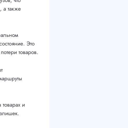
зов, что
, а также
реальном
состояние. Это
потери товаров.
т
 маршруты
 товарах и
излишек.