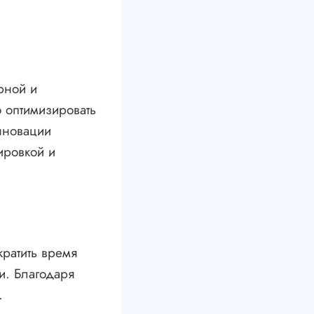
рной и
 оптимизировать
инновации
ировкой и
кратить время
и. Благодаря
.