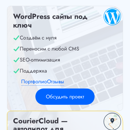
WordPress сайты под
ключ
Создаём с нуля
Переносим с любой CMS
SEO-оптимизация
Поддержка
Портфолио
Отзывы
Обсудить проект
CourierCloud —
автопилот для