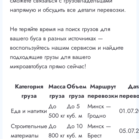
сможете связаться с грузовладельцами
напрямую и обсудить все детали перевозки.
Не теряйте время на поиск грузов для
вашего буса в разных источниках —
воспользуйтесь нашим сервисом и найдите
подходящие грузы для вашего
микроавтобуса прямо сейчас!
Категория
Масса
Объем
Маршрут
Дат
груза
груза
груза
перевозки
перев
До
До 5
Минск —
Еда и напитки
01.07.
500 кг
куб. м
Гродно
Строительные
До
До 10
Минск —
05.07.
материалы
800 кг
куб. м
Брест