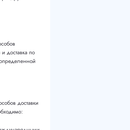
особов
 и доставка по
т определенной
особов доставки
обходимо:
 международными