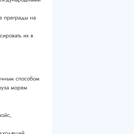
ые преграды на
сировать их в
мичным способом
руза морем
войс,
одходящий