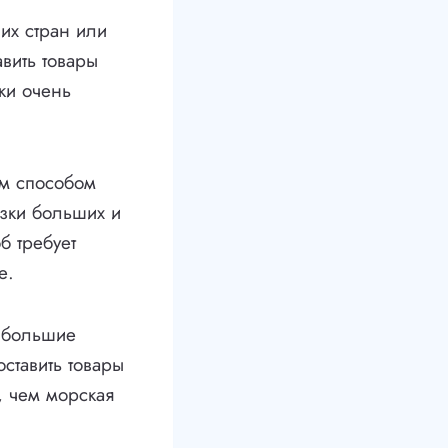
их стран или
вить товары
ки очень
м способом
озки больших и
б требует
е.
и большие
оставить товары
, чем морская