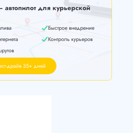
— автопилот для курьерской
плива
Быстрое внедрение
нтернета
Контроль курьеров
шрутов
ест-драйв 35+ дней