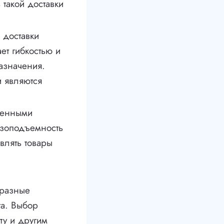
 такой доставки
 доставки
ет гибкостью и
назначения.
и являются
ленными
узоподъемность
влять товары
бразные
та. Выбор
ту и другим