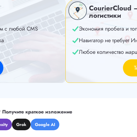
CourierCloud 
логистики
м с любой CMS
Экономия пробега и то
ка
Навигатор не требует И
Любое количество мар
Т
?
Получите краткое изложение
xity
Grok
Google AI