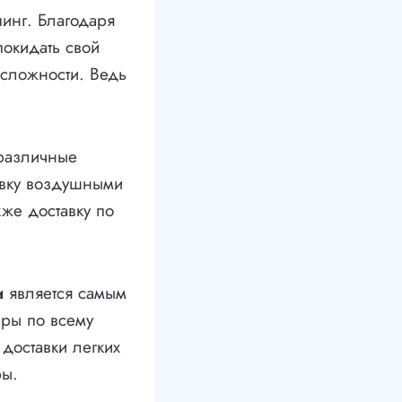
инг. Благодаря
покидать свой
 сложности. Ведь
 различные
авку воздушными
же доставку по
и
является самым
ары по всему
доставки легких
ры.