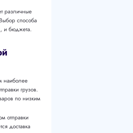
ет различные
 Выбор способа
и, и бюджета.
ой
м наиболее
тправки грузов.
варов по низким
ом отправки
тся доставка