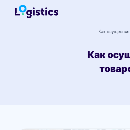
Перейти
к
содержимому
Как осуществи
Как осу
товар