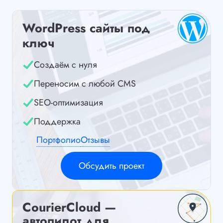
WordPress сайты под
ключ
Создаём с нуля
Переносим с любой CMS
SEO-оптимизация
Поддержка
Портфолио
Отзывы
Обсудить проект
CourierCloud —
автопилот для