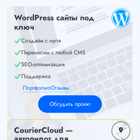
WordPress сайты под
ключ
Создаём с нуля
Переносим с любой CMS
SEO-оптимизация
Поддержка
Портфолио
Отзывы
Обсудить проект
CourierCloud —
автопилот для