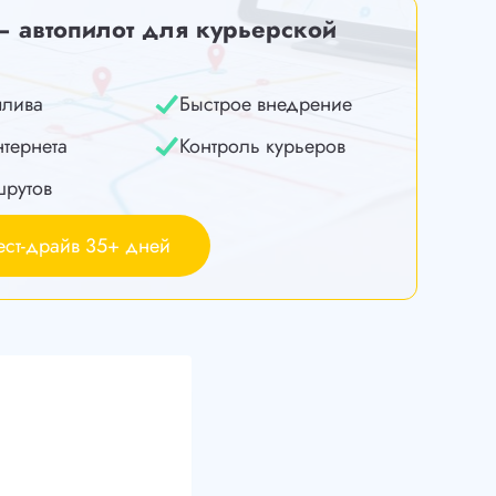
— автопилот для курьерской
плива
Быстрое внедрение
нтернета
Контроль курьеров
шрутов
ест-драйв 35+ дней