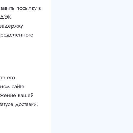
тавить посылку в
 СДЭК
 задержку
определенного
пе его
ном сайте
ожение вашей
атусе доставки.