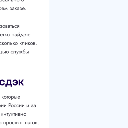
оем заказе.
зоваться
егко найдете
сколько кликов.
ощью службы
 СДЭК
 которые
ии России и за
интуитивно
о простых шагов.