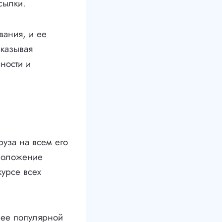
сылки.
вания, и ее
аказывая
ности и
уза на всем его
оположение
курсе всех
 ее популярной