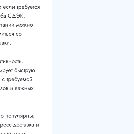
 если требуется
ужба СДЭК,
мпании можно
иться со
авки.
тивность.
ирует быструю
я с требуемой
зов и важных
но популярны:
ресс-доставка и
 реального