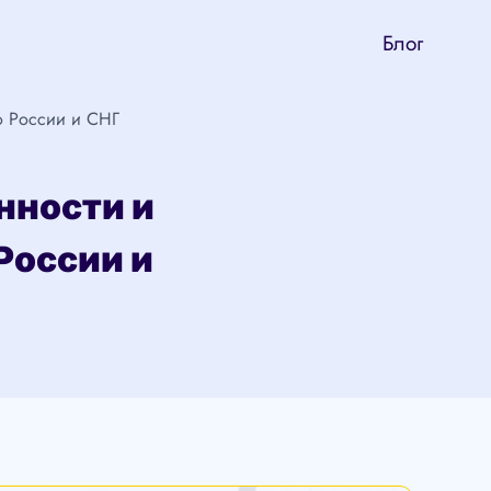
Блог
о России и СНГ
нности и
России и