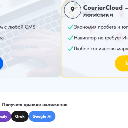
CourierCloud 
логистики
м с любой CMS
Экономия пробега и то
ка
Навигатор не требует И
Любое количество мар
Т
?
Получите краткое изложение
xity
Grok
Google AI