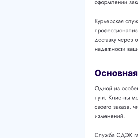
оформлении зака
Курьерская служ
профессионализм
доставку через 
надежности ваше
Основная
Одной из особен
пути. Клиенты м
своего заказа, ч
изменений.
Служба СДЭК гар