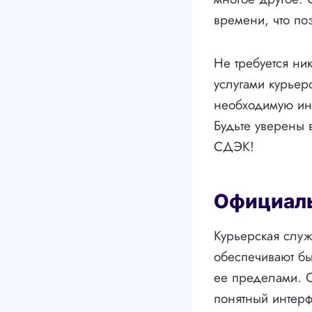
времени, что по
Не требуется ни
услугами курьер
необходимую инф
Будьте уверены 
СДЭК!
Официаль
Курьерская служ
обеспечивают бы
ее пределами. О
понятный интерф