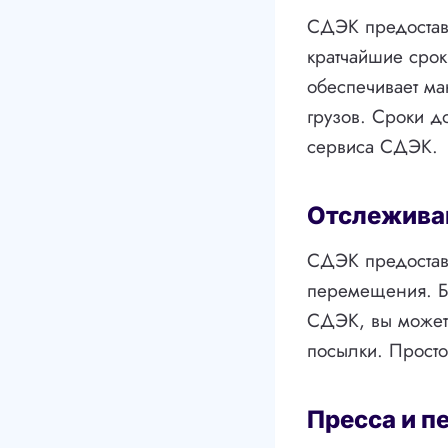
СДЭК предоставл
кратчайшие срок
обеспечивает ма
грузов. Сроки д
сервиса СДЭК.
Отслежива
СДЭК предоставл
перемещения. Б
СДЭК, вы может
посылки. Просто
Пресса и п