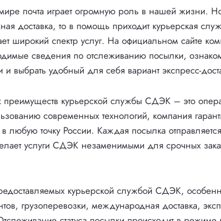
ире почта играет огромную роль в нашей жизни. Но
ная доставка, то в помощь приходит курьерская сл
ает широкий спектр услуг. На официальном сайте ко
одимые сведения по отслеживанию посылки, ознаком
и и выбрать удобный для себя вариант экспресс-дост
 преимуществ курьерской службы СДЭК – это опера
ьзованию современных технологий, компания гарант
в в любую точку России. Каждая посылка отправляетс
делает услуги СДЭК незаменимыми для срочных зака
предоставляемых курьерской службой СДЭК, особен
нтов, грузоперевозки, международная доставка, эксп
Отслеживание статуса посылки происходит в режиме