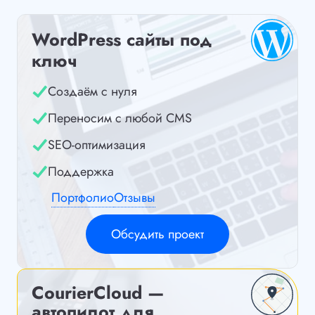
WordPress сайты под
ключ
Создаём с нуля
Переносим с любой CMS
SEO-оптимизация
Поддержка
Портфолио
Отзывы
Обсудить проект
CourierCloud —
автопилот для