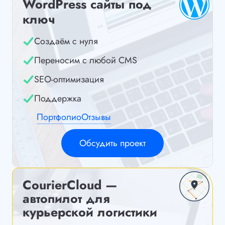
WordPress сайты под
ключ
Создаём с нуля
Переносим с любой CMS
SEO-оптимизация
Поддержка
Портфолио
Отзывы
Обсудить проект
CourierCloud —
автопилот для
курьерской логистики