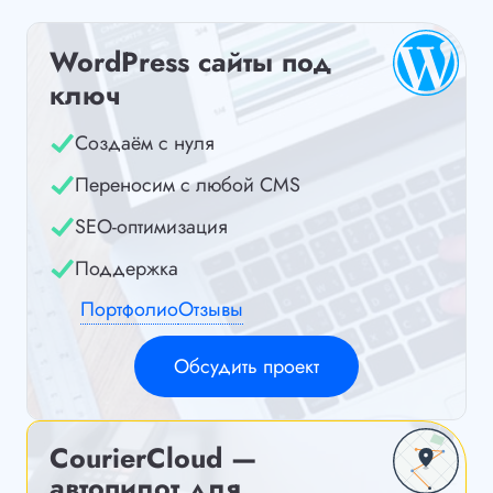
WordPress сайты под
ключ
Создаём с нуля
Переносим с любой CMS
SEO-оптимизация
Поддержка
Портфолио
Отзывы
Обсудить проект
CourierCloud —
автопилот для