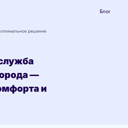
Блог
– оптимальное решение
 служба
города —
омфорта и