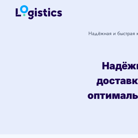
Перейти
к
содержимому
Надёжная и быстрая к
Надёжн
доставк
оптималь