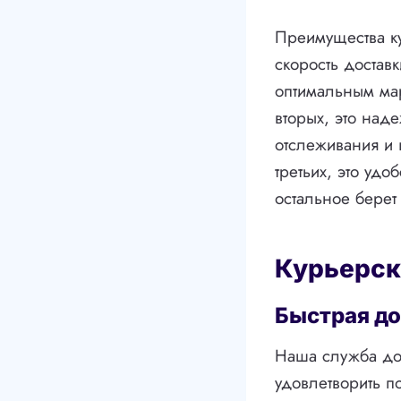
Преимущества ку
скорость достав
оптимальным мар
вторых, это над
отслеживания и г
третьих, это удо
остальное берет
Курьерск
Быстрая до
Наша служба дос
удовлетворить п