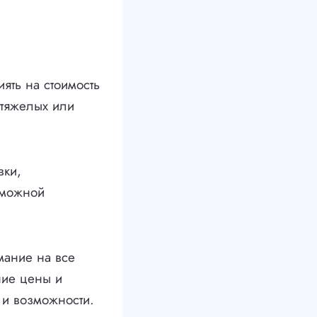
ять на стоимость
 тяжелых или
вки,
зможной
мание на все
ние цены и
 и возможности.