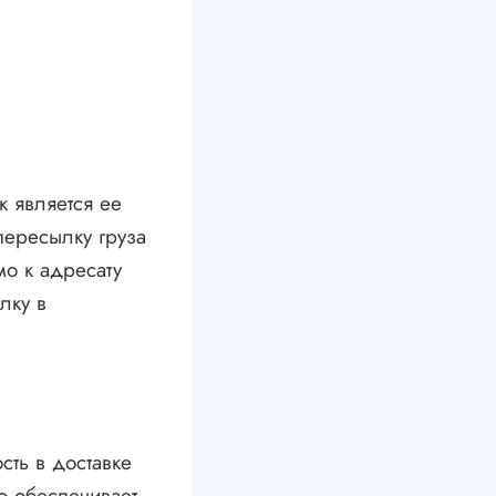
 является ее
 пересылку груза
о к адресату
лку в
ть в доставке
о обеспечивает