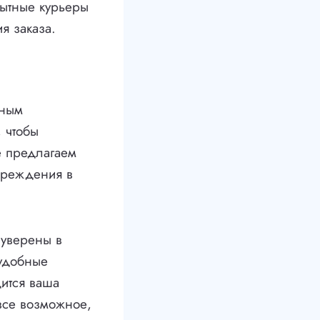
пытные курьеры
я заказа.
вным
 чтобы
е предлагаем
овреждения в
 уверены в
 удобные
дится ваша
все возможное,