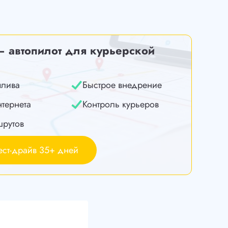
— автопилот для курьерской
плива
Быстрое внедрение
нтернета
Контроль курьеров
шрутов
ест-драйв 35+ дней