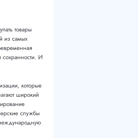
пать товары
й из самых
воевременная
 и сохранности. И
изации, которые
лагают широкий
мирование
рьерские службы
т международную