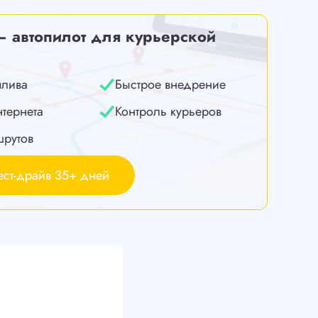
— автопилот для курьерской
плива
Быстрое внедрение
нтернета
Контроль курьеров
шрутов
ест-драйв 35+ дней