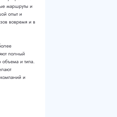
ые маршруты и
шой опыт и
зов вовремя и в
более
ляют полный
 объема и типа.
елают
 компаний и