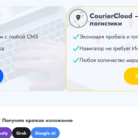
CourierCloud 
логистики
м с любой CMS
Экономия пробега и то
ка
Навигатор не требует И
Любое количество мар
Т
?
Получите краткое изложение
xity
Grok
Google AI