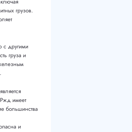
включая
итных грузов.
оляет
 с другими
ть груза и
 железным
.
является
 Ржд имеет
ие большинства
опасна и