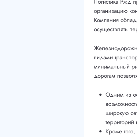
Логистика Ржд п
организацию кон
Компания облада
осуществлять пе
Железнодорожны
видами транспор
минимальный рис
дорогам позволяе
Одним из о
возможность
широкую сет
территорий 
Кроме того,