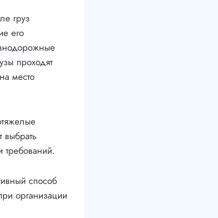
ле груз
ие его
лезнодорожные
рузы проходят
на место
отяжелые
т выбрать
и требований.
тивный способ
 при организации