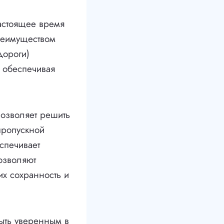
астоящее время
реимуществом
дороги)
, обеспечивая
озволяет решить
пропускной
спечивает
зволяют
их сохранность и
ыть уверенным в