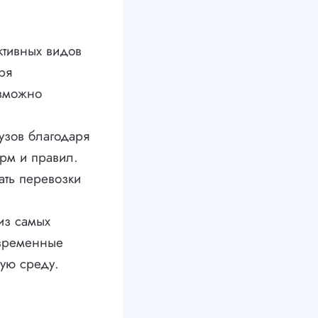
ктивных видов
ря
озможно
узов благодаря
рм и правил.
ать перевозки
из самых
овременные
ую среду.