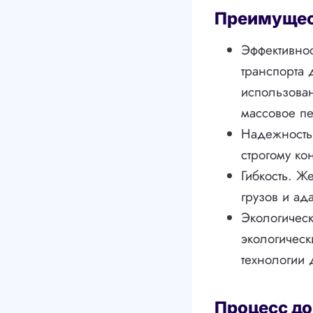
Преимущес
Эффективнос
транспорта 
использова
массовое пе
Надежность.
строгому ко
Гибкость. Ж
грузов и ад
Экологическ
экологическ
технологии 
Процесс до