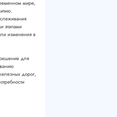
временном мире,
витию.
тслеживания
ми этапами
или изменения в
 решение для
ованию
железных дорог,
потребности