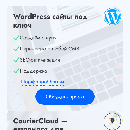
WordPress сайты под
ключ
Создаём с нуля
Переносим с любой CMS
SEO-оптимизация
Поддержка
Портфолио
Отзывы
Обсудить проект
CourierCloud —
автопилот для