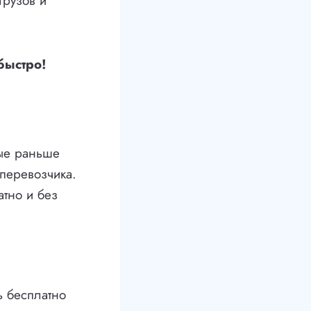
грузов и
быстро!
рые раньше
оперевозчика.
атно и без
ь бесплатно