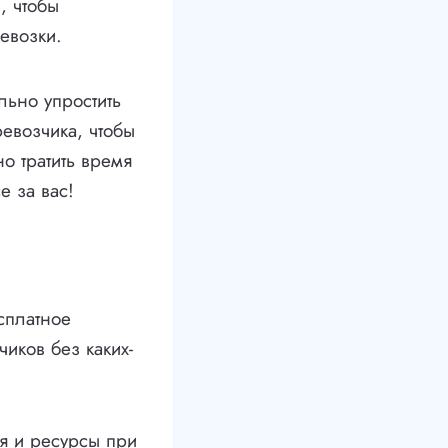
, чтобы
евозки.
льно упростить
евозчика, чтобы
о тратить время
е за вас!
сплатное
иков без каких-
я и ресурсы при