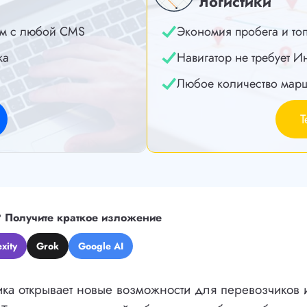
логистики
м с любой CMS
Экономия пробега и то
ка
Навигатор не требует И
Любое количество мар
Т
?
Получите краткое изложение
xity
Grok
Google AI
ика открывает новые возможности для перевозчиков 