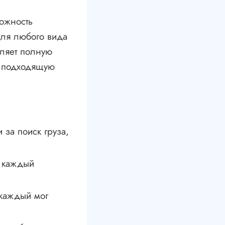
можность
для любого вида
вляет полную
е подходящую
 за поиск груза,
ы каждый
 каждый мог