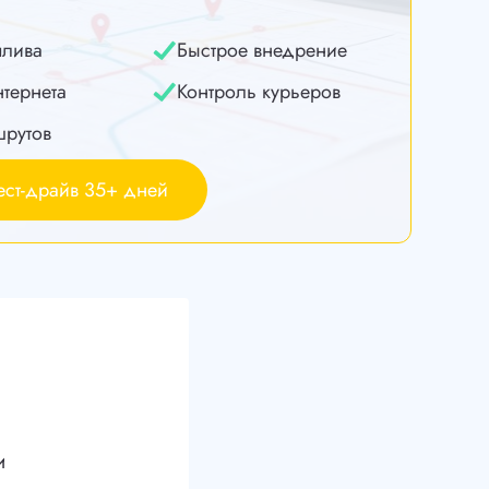
плива
Быстрое внедрение
нтернета
Контроль курьеров
шрутов
ест-драйв 35+ дней
и