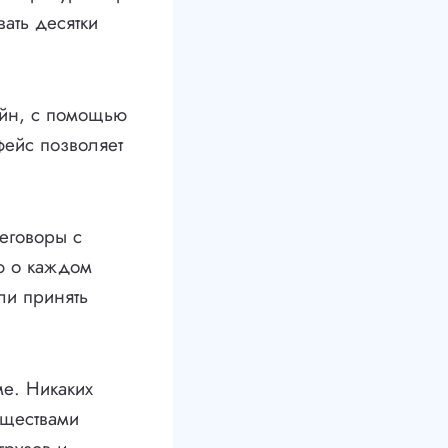
ать десятки
айн, с помощью
фейс позволяет
еговоры с
ю о каждом
ли принять
е. Никаких
уществами