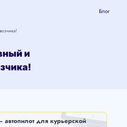
Блог
возчика!
вный и
зчика!
— автопилот для курьерской