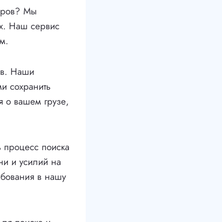
аров? Мы
х. Наш сервис
м.
ов. Наши
и сохранить
я о вашем грузе,
ь процесс поиска
ни и усилий на
ебования в нашу