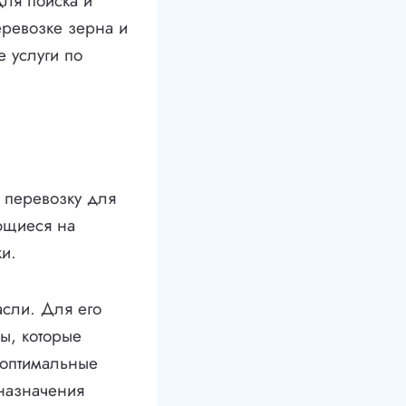
для поиска и
еревозке зерна и
е услуги по
 перевозку для
ющиеся на
и.
асли. Для его
ы, которые
 оптимальные
 назначения