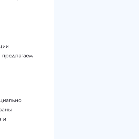
ции
и предлагаем
ециально
ваны
а и