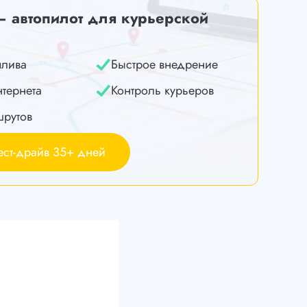
— автопилот для курьерской
плива
Быстрое внедрение
нтернета
Контроль курьеров
шрутов
ест-драйв 35+ дней