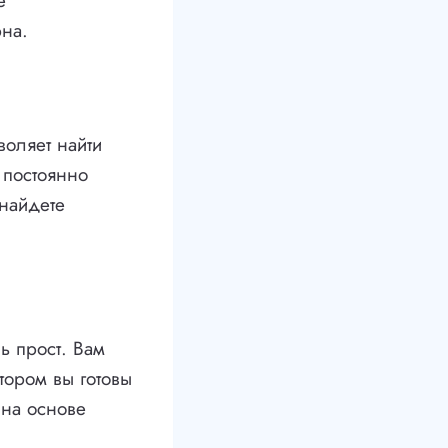
е
рна.
воляет найти
 постоянно
 найдете
ь прост. Вам
тором вы готовы
 на основе