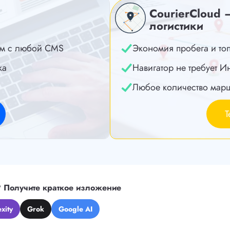
CourierCloud 
логистики
м с любой CMS
Экономия пробега и то
ка
Навигатор не требует И
Любое количество мар
Т
?
Получите краткое изложение
xity
Grok
Google AI