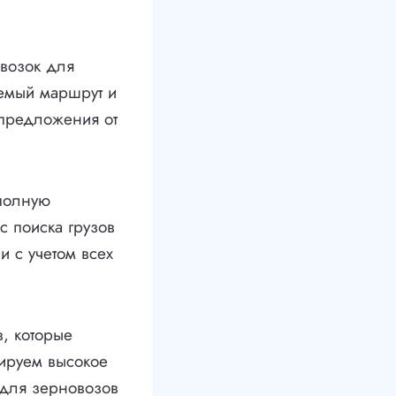
возок для
уемый маршрут и
 предложения от
полную
с поиска грузов
и с учетом всех
, которые
тируем высокое
 для зерновозов