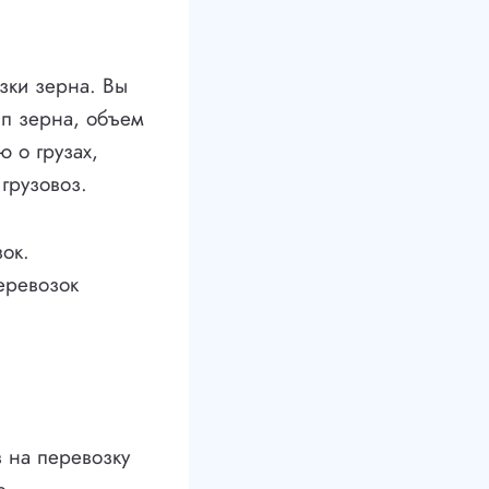
зки зерна. Вы
ип зерна, объем
 о грузах,
грузовоз.
ок.
еревозок
 на перевозку