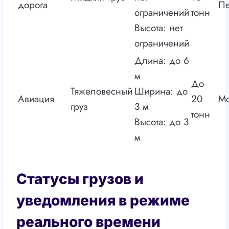
дорога
Пе
ограничений
тонн
Высота: нет
ограничений
Длина: до 6
м
До
Тяжеловесный
Ширина: до
Авиация
20
Мо
груз
3 м
тонн
Высота: до 3
м
Статусы грузов и
уведомления в режиме
реального времени