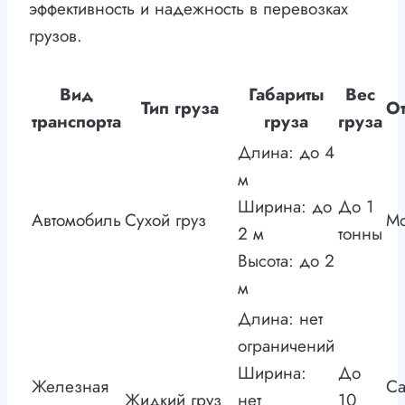
эффективность и надежность в перевозках
грузов.
Вид
Габариты
Вес
Тип груза
О
транспорта
груза
груза
Длина: до 4
м
Ширина: до
До 1
Автомобиль
Сухой груз
Мо
2 м
тонны
Высота: до 2
м
Длина: нет
ограничений
Ширина:
До
Железная
Са
Жидкий груз
нет
10