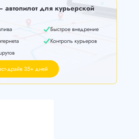
— автопилот для курьерской
плива
Быстрое внедрение
нтернета
Контроль курьеров
шрутов
ест-драйв 35+ дней