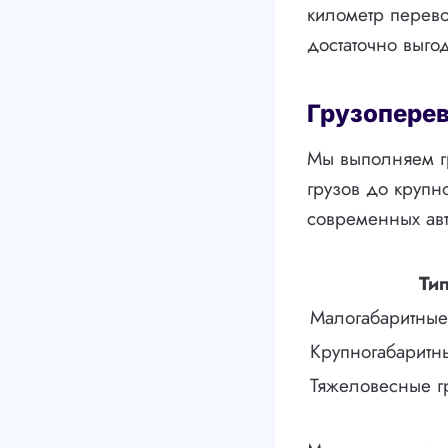
километр перево
достаточно выго
Грузоперев
Мы выполняем гр
грузов до крупн
современных авт
Тип
Малогабаритные
Крупногабаритн
Тяжеловесные г