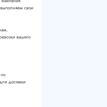
а компания
а выполняем свои
кам,
ревозки вашего
 по
для доставки