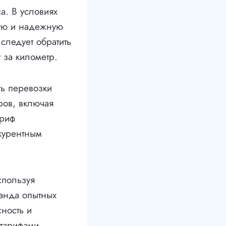
а. В условиях
рую и надежную
следует обратить
 за километр.
ть перевозки
ров, включая
ариф
курентным
спользуя
анда опытных
сность и
 тарифами,