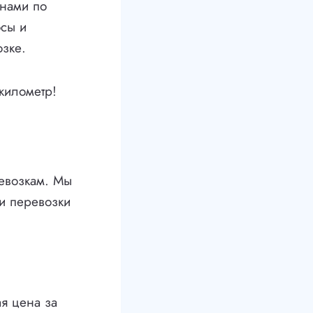
 нами по
осы и
зке.
километр!
ревозкам. Мы
ти перевозки
я цена за