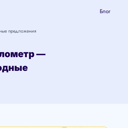
Блог
дные предложения
илометр —
одные