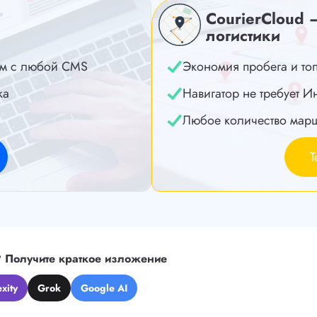
CourierCloud 
логистики
м с любой CMS
Экономия пробега и то
ка
Навигатор не требует И
Любое количество мар
Т
?
Получите краткое изложение
xity
Grok
Google AI