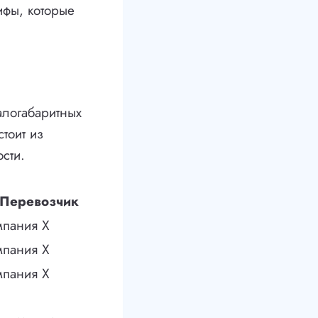
ифы, которые
алогабаритных
тоит из
сти.
Перевозчик
мпания X
мпания X
мпания X