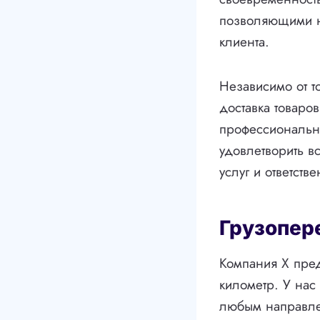
позволяющими н
клиента.
Независимо от т
доставка товаро
профессиональны
удовлетворить в
услуг и ответств
Грузопер
Компания X пред
километр. У нас
любым направл