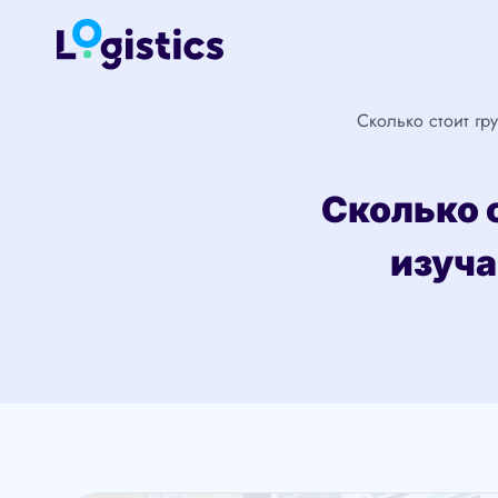
Перейти
к
содержимому
Сколько стоит г
Сколько 
изуч