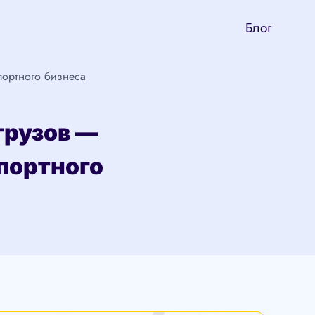
Блог
портного бизнеса
грузов —
портного