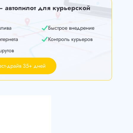
— автопилот для курьерской
плива
Быстрое внедрение
нтернета
Контроль курьеров
шрутов
ест-драйв 35+ дней