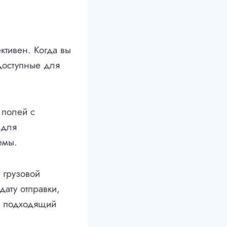
ктивен. Когда вы
 доступные для
 полей с
 для
емы.
 грузовой
дату отправки,
ее подходящий