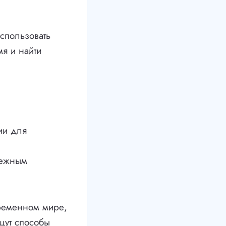
спользовать
мя и найти
ии для
дежным
временном мире,
щут способы