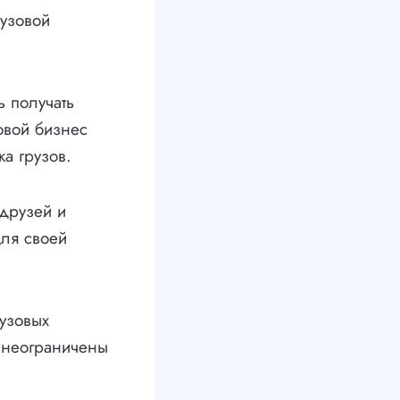
узовой
ь получать
овой бизнес
а грузов.
друзей и
ля своей
рузовых
 неограничены