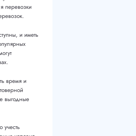
ля перевозки
еревозок.
ступны, и иметь
опулярных
могут
зах.
ть время и
стоверной
ее выгодные
о учесть