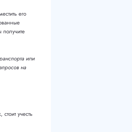
естить его
рованные
ы получите
транспорта или
запросов на
 стоит учесть