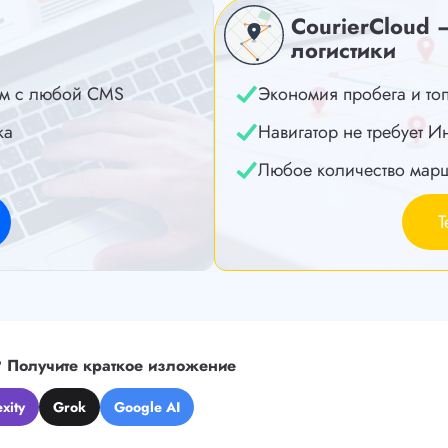
CourierCloud 
логистики
м с любой CMS
Экономия пробега и то
ка
Навигатор не требует И
Любое количество мар
Т
?
Получите краткое изложение
xity
Grok
Google AI