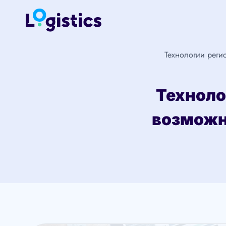
Перейти
к
содержимому
Технологии реги
Техноло
возможн