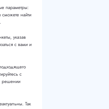
мые параметры:
ы сможете найти
.
нкеты, указав
заться с вами и
 подходящего
ируйтесь с
в решении
еактуальны. Так