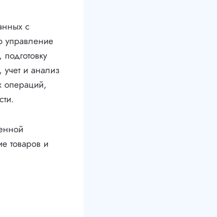
анных с
о управление
 подготовку
 учет и анализ
х операций,
сти.
менной
е товаров и