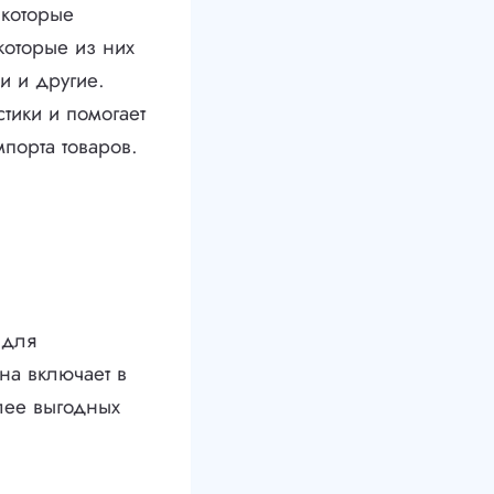
 которые
которые из них
и и другие.
тики и помогает
порта товаров.
 для
на включает в
лее выгодных