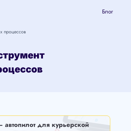
Блог
их процессов
струмент
роцессов
— автопилот для курьерской