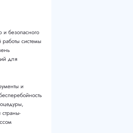
о и безопасного
й работы системы
вень
вий для
рументы и
 бесперебойность
роцедуры,
 страны-
ессом