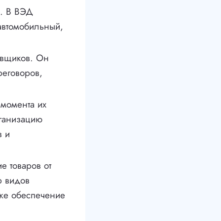
в. В ВЭД
автомобильный,
авщиков. Он
реговоров,
 момента их
рганизацию
в и
е товаров от
р видов
кже обеспечение