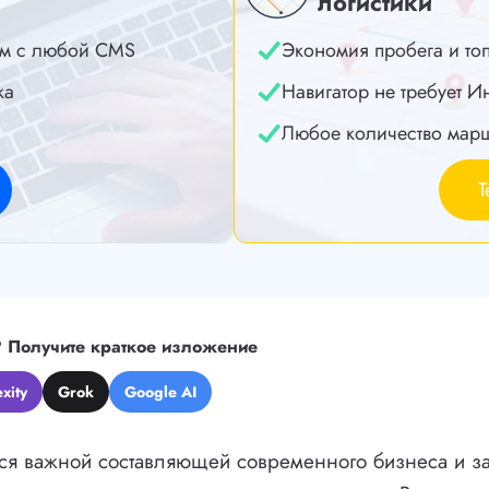
логистики
м с любой CMS
Экономия пробега и то
ка
Навигатор не требует И
Любое количество мар
Т
?
Получите краткое изложение
xity
Grok
Google AI
тся важной составляющей современного бизнеса и з