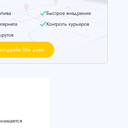
плива
Быстрое внедрение
нтернета
Контроль курьеров
шрутов
ест-драйв 35+ дней
анимается