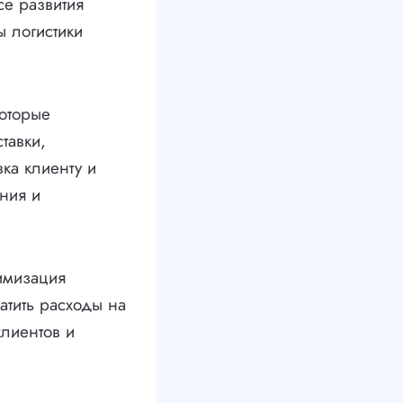
се развития
ы логистики
которые
тавки,
вка клиенту и
ания и
имизация
атить расходы на
клиентов и