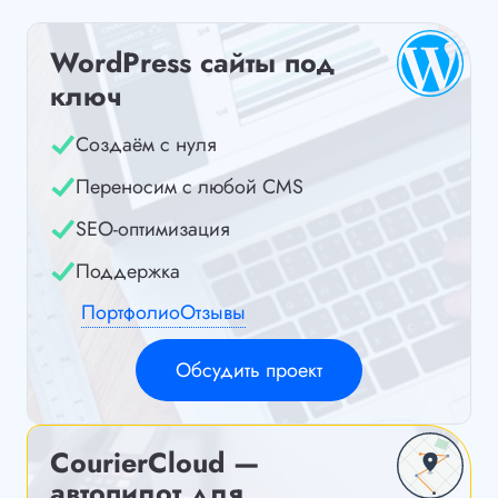
WordPress сайты под
ключ
Создаём с нуля
Переносим с любой CMS
SEO-оптимизация
Поддержка
Портфолио
Отзывы
Обсудить проект
CourierCloud —
автопилот для