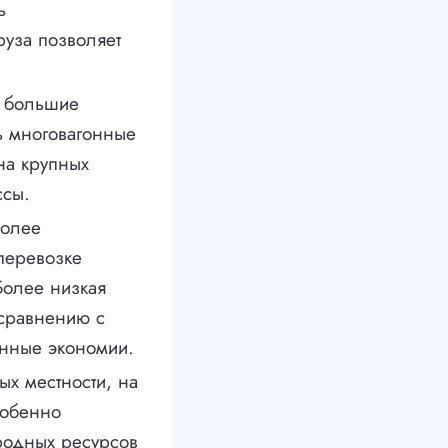
ь
руза позволяет
ь большие
ь многовагонные
 на крупных
ссы.
более
перевозке
Более низкая
 сравнению с
енные экономии.
ых местности, на
собенно
родных ресурсов