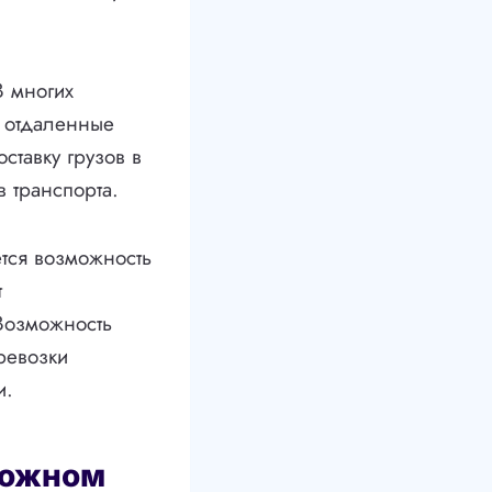
В многих
 отдаленные
ставку грузов в
 транспорта.
тся возможность
т
 Возможность
ревозки
и.
рожном