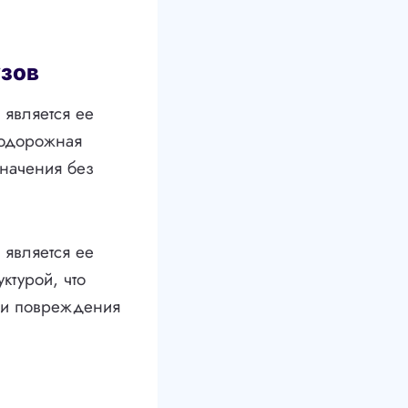
зов
является ее
нодорожная
значения без
является ее
ктурой, что
ли повреждения