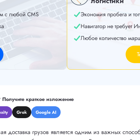
логистики
м с любой CMS
Экономия пробега и то
ка
Навигатор не требует И
Любое количество мар
Т
?
Получите краткое изложение
xity
Grok
Google AI
 доставка грузов является одним из важных спосо