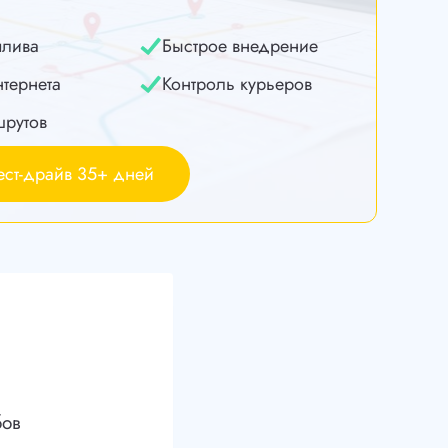
плива
Быстрое внедрение
нтернета
Контроль курьеров
шрутов
ест-драйв 35+ дней
бов