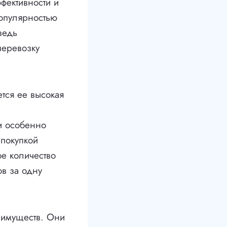
фективности и
опулярностью
ведь
перевозку
тся ее высокая
ки особенно
покупкой
ое количество
ов за одну
еимуществ. Они