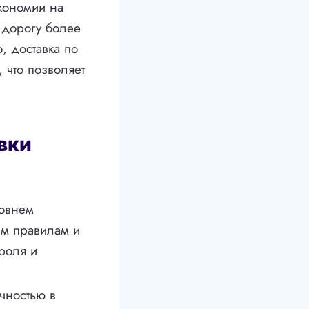
экономии на
 дорогу более
, доставка по
 что позволяет
вки
ровнем
им правилам и
роля и
чностью в