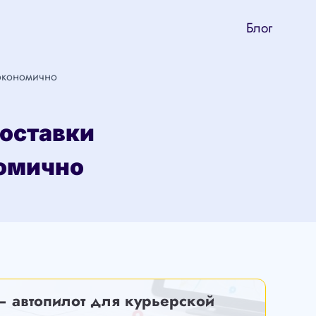
Блог
экономично
оставки
номично
— автопилот для курьерской