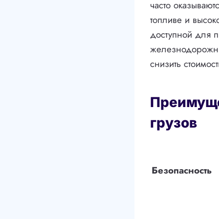
часто оказывают
топливе и высок
доступной для п
железнодорожным
снизить стоимос
Преимуще
грузов
Безопасность