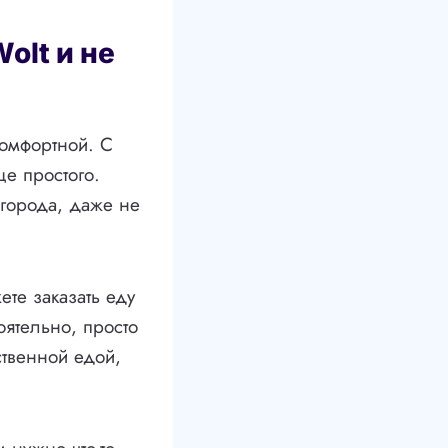
olt и не
омфортной. С
ще простого.
 города, даже не
те заказать еду
оятельно, просто
ственной едой,