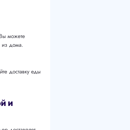
 Вы можете
 из дома.
йте доставку еды
й и
ьер доставляет