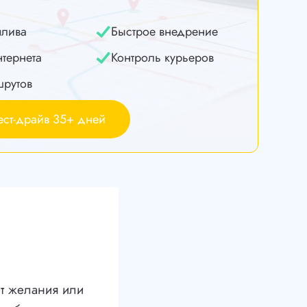
плива
Быстрое внедрение
нтернета
Контроль курьеров
шрутов
ест-драйв 35+ дней
ет желания или