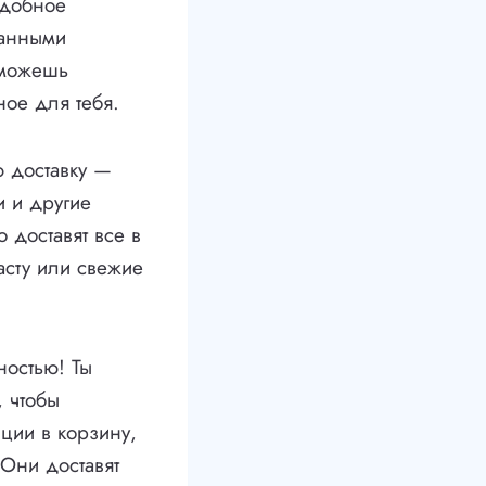
удобное
канными
 можешь
ое для тебя.
ю доставку —
и и другие
 доставят все в
асту или свежие
ностью! Ты
 чтобы
ции в корзину,
Они доставят