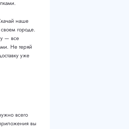
упками.
Скачай наше
 своем городе.
ту — все
ами. Не теряй
доставку уже
 нужно всего
 приложения вы