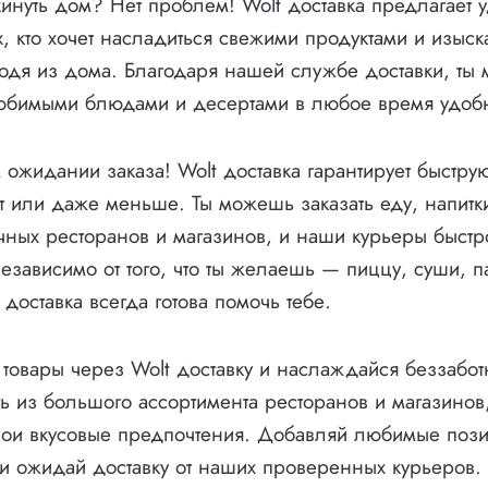
инуть дом? Нет проблем! Wolt доставка предлагает 
, кто хочет насладиться свежими продуктами и изыс
одя из дома. Благодаря нашей службе доставки, ты
юбимыми блюдами и десертами в любое время удобн
 ожидании заказа! Wolt доставка гарантирует быстру
ут или даже меньше. Ты можешь заказать еду, напитк
чных ресторанов и магазинов, и наши курьеры быстро
езависимо от того, что ты желаешь — пиццу, суши, п
доставка всегда готова помочь тебе.
 товары через Wolt доставку и наслаждайся беззабот
 из большого ассортимента ресторанов и магазинов,
вои вкусовые предпочтения. Добавляй любимые пози
и ожидай доставку от наших проверенных курьеров. 