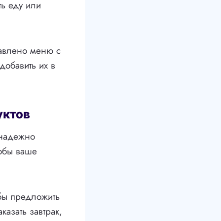
ть еду или
тавлено меню с
обавить их в
уктов
 надежно
тобы ваше
бы предложить
азать завтрак,