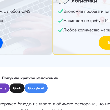
логистики
м с любой CMS
Экономия пробега и то
ка
Навигатор не требует И
Любое количество мар
Т
?
Получите краткое изложение
xity
Grok
Google AI
 горячее блюдо из твоего любимого ресторана, но н