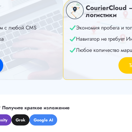
CourierCloud 
логистики
м с любой CMS
Экономия пробега и то
ка
Навигатор не требует И
Любое количество мар
Т
?
Получите краткое изложение
xity
Grok
Google AI