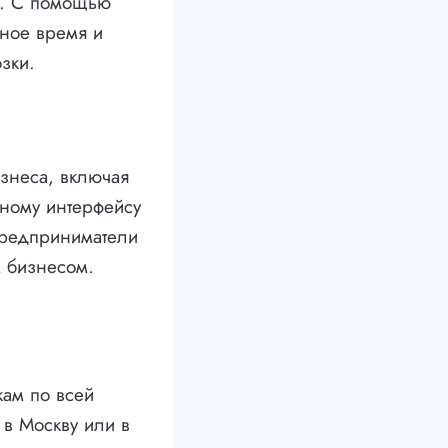
ов. С помощью
жное время и
зки.
знеса, включая
бному интерфейсу
предприниматели
м бизнесом.
кам по всей
 в Москву или в