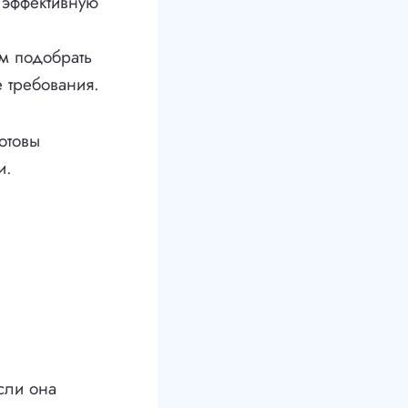
 эффективную
м подобрать
 требования.
отовы
и.
сли она