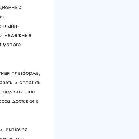
ационных
ая
онлайн-
 и надежные
и малого
тная платформа,
азать и оплатить
 передвижение
есса доставки в
и, включая
иков, что