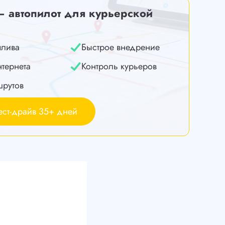
— автопилот для курьерской
плива
Быстрое внедрение
нтернета
Контроль курьеров
шрутов
ест-драйв 35+ дней