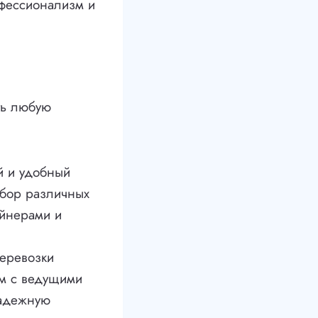
офессионализм и
ть любую
й и удобный
ыбор различных
ейнерами и
еревозки
ем с ведущими
надежную