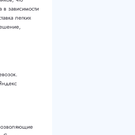
а в зависимости
тавка легких
решение,
евозок.
Яндекс
 позволяющие