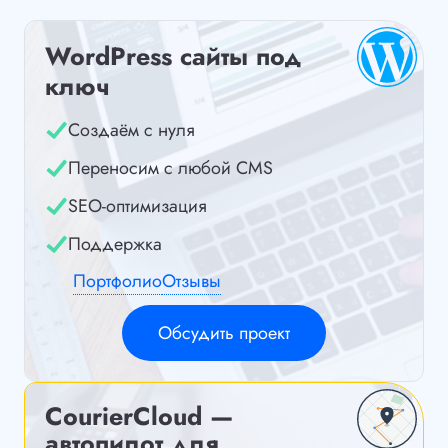
WordPress сайты под
ключ
Создаём с нуля
Переносим с любой CMS
SEO-оптимизация
Поддержка
Портфолио
Отзывы
Обсудить проект
CourierCloud —
автопилот для