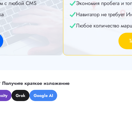
м с любой CMS
Экономия пробега и то
ка
Навигатор не требует И
Любое количество мар
Т
?
Получите краткое изложение
xity
Grok
Google AI