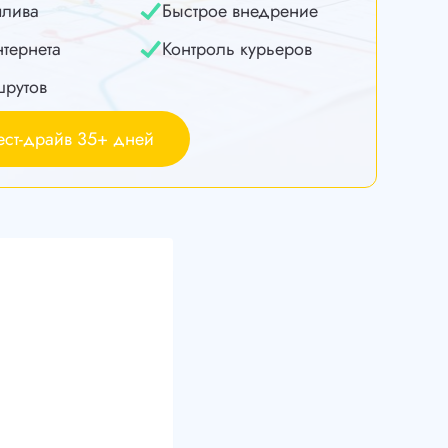
плива
Быстрое внедрение
нтернета
Контроль курьеров
шрутов
ест-драйв 35+ дней