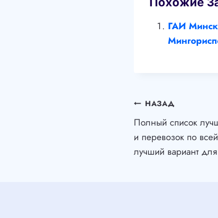
Похожие З
ГАИ Минск:
Мингорисп
Навигация
НАЗАД
Полный список лучш
по
и перевозок по все
записям
лучший вариант для