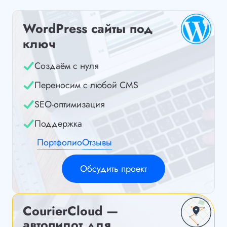
WordPress сайты под
ключ
Создаём с нуля
Переносим с любой CMS
SEO-оптимизация
Поддержка
Портфолио
Отзывы
Обсудить проект
CourierCloud —
автопилот для